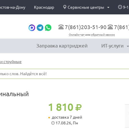
остов-на-Дону
Краснодар
Сервисные центры
9-1
7(861)203-51-90
7(861
Онлайн-чат
или
обратный звонок
Заправка картриджей
ИТ-услуги
и струйные
гинальный
1 810
доставка 7 дней
17.08.26, Пн