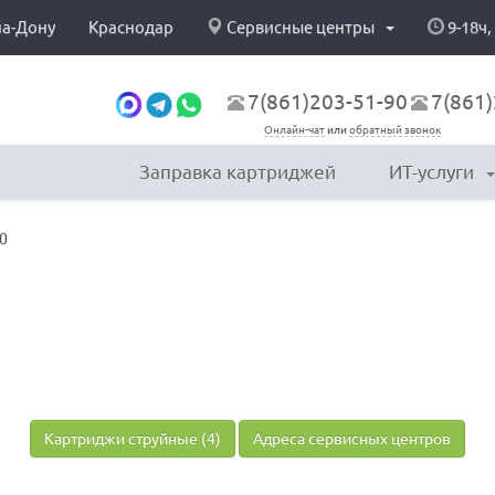
на-Дону
Краснодар
Сервисные центры
9-18ч,
7(861)203-51-90
7(861)
Онлайн-чат
или
обратный звонок
Заправка картриджей
ИТ-услуги
60
Картриджи струйные (4)
Адреса сервисных центров