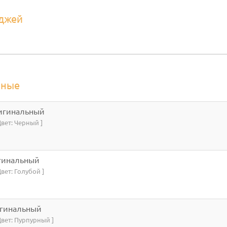
иджей
йные
ригинальный
Цвет: Черный ]
игинальный
Цвет: Голубой ]
игинальный
 Цвет: Пурпурный ]