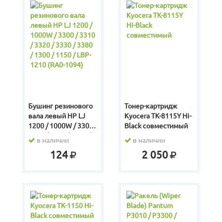
Бушинг резинового
Тонер-картридж
вала левый HP LJ
Kyocera TK-8115Y Hi-
1200 / 1000W / 3300 /
Black совместимый
3310 / 3320 / 3330 /
в наличии
в наличии
3380 / 1300 / 1150 /
124
2 050
LBP-1210 (RA0-1094)