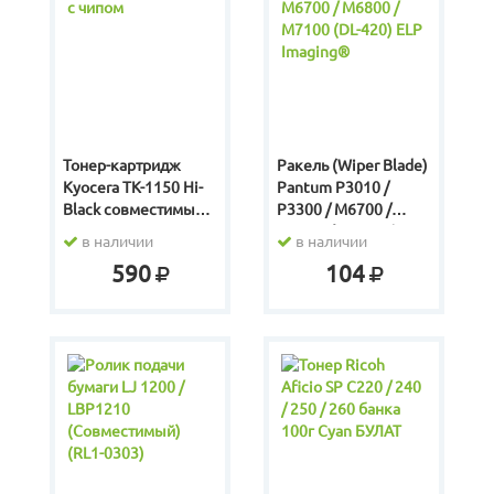
Тонер-картридж
Ракель (Wiper Blade)
Kyocera TK-1150 Hi-
Pantum P3010 /
Black совместимый с
P3300 / M6700 /
чипом
M6800 / M7100 (DL-
в наличии
в наличии
420) ELP Imaging®
590
104