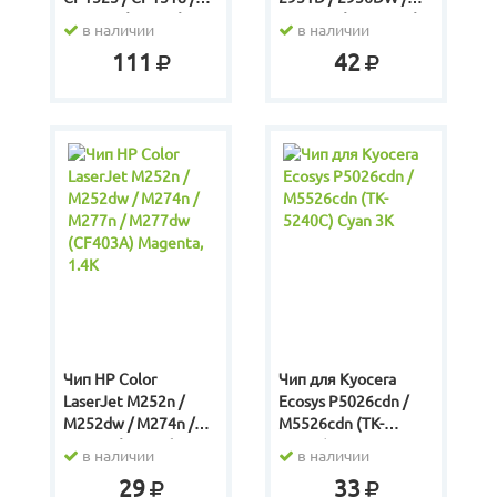
CP2025 / M251 /
2956ND / 4729HD /
в наличии
в наличии
M276 MFP / CM1312 /
4728HN (MLT-D103S)
111
42
CM1415 / CM2320 /
1.5K
Canon LBP5050 /
LBP7200 / LBP7110
Canon MF8380 /
MF8350 / MF8030 /
MF8040 / MF8050 /
MF8080 High Quality
(ELP)
Чип HP Color
Чип для Kyocera
LaserJet M252n /
Ecosys P5026cdn /
M252dw / M274n /
M5526cdn (TK-
M277n / M277dw
5240C) Cyan 3K
в наличии
в наличии
(CF403A) Magenta,
29
33
1.4K