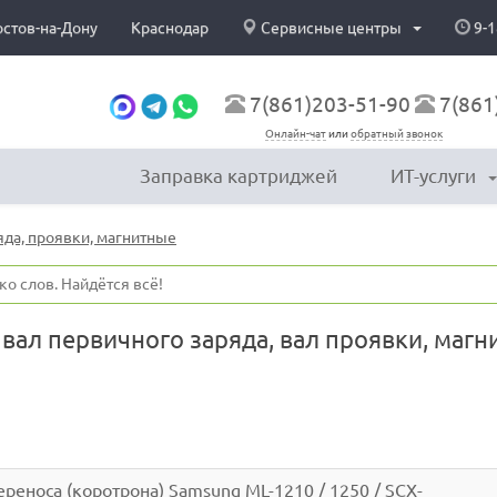
остов-на-Дону
Краснодар
Сервисные центры
9-1
7(861)203-51-90
7(861
Онлайн-чат
или
обратный звонок
Заправка картриджей
ИТ-услуги
яда, проявки, магнитные
, вал первичного заряда, вал проявки, маг
еноса (коротрона) Samsung ML-1210 / 1250 / SCX-