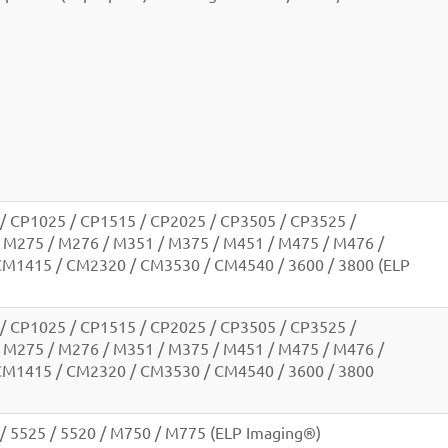
/ CP1025 / CP1515 / CP2025 / CP3505 / CP3525 /
 M275 / M276 / M351 / M375 / M451 / M475 / M476 /
CM1415 / CM2320 / CM3530 / CM4540 / 3600 / 3800 (ELP
/ CP1025 / CP1515 / CP2025 / CP3505 / CP3525 /
 M275 / M276 / M351 / M375 / M451 / M475 / M476 /
CM1415 / CM2320 / CM3530 / CM4540 / 3600 / 3800
/ 5525 / 5520 / M750 / M775 (ELP Imaging®)