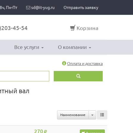
8ч, Пн-Пт
sd@it-yug.ru
Отправить заявку
)203-45-54
Корзина
Все услуги
О компании
Оплата и доставка
нитный вал
Toggle Dropdown
Наименование
270
В корзину