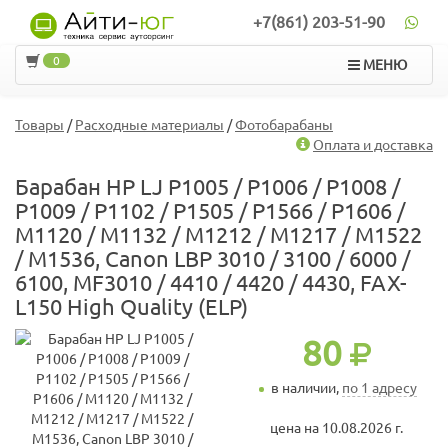
+7(861) 203-51-90
0
МЕНЮ
Товары
/
Расходные материалы
/
Фотобарабаны
Оплата и доставка
Барабан HP LJ P1005 / P1006 / P1008 /
P1009 / P1102 / P1505 / P1566 / P1606 /
M1120 / M1132 / M1212 / M1217 / M1522
/ M1536, Canon LBP 3010 / 3100 / 6000 /
6100, MF3010 / 4410 / 4420 / 4430, FAX-
L150 High Quality (ELP)
80
в наличии,
по 1 адресу
цена на 10.08.2026 г.