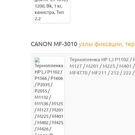
CANON MF-3010
узлы фиксации, те
Термопленка HP LJ P1102 / P
M127 / M201 / M225 / M401 /
MF4770 / MF211 / 212 / 222 /