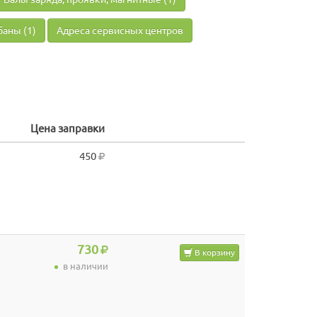
аны (1)
Адреса сервисных центров
Цена заправки
450
730
В корзину
в наличии