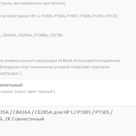
строек, выставляемых при печати).
стройствами: HP LJ P1005, P1006, P1007, P1008, P1505, M1120,
 CB436A, CE285A, CC388A, CE278A
го универсального картриджа Hi-Black используются надёжные
блюдение этих технических условий позволяет повторно
картридж. ]
гинальный
я марка: Canon; Цвет: Черный ]
5A / CB436A / CE285A для HP LJ P1005 / P1505 /
ый, 2K Совместимый