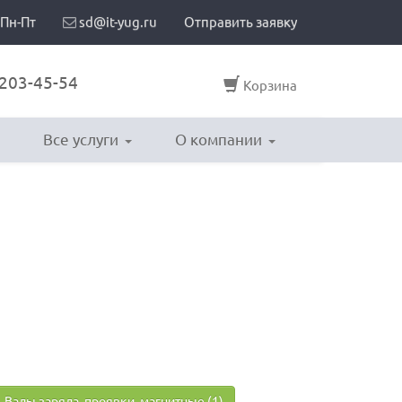
 Пн-Пт
sd@it-yug.ru
Отправить заявку
203-45-54
Корзина
Все услуги
О компании
Валы заряда, проявки, магнитные (1)