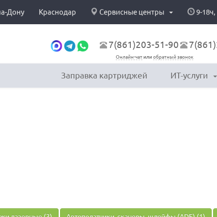
на-Дону
Краснодар
Сервисные центры
9-18ч,
7(861)203-51-90
7(861)
Онлайн-чат
или
обратный звонок
Заправка картриджей
ИТ-услуги
жи лазерные (3)
Автоподатчики, сканеры, шлейфы (ADF) (1)