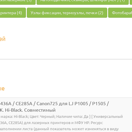
ринтера (4)
Узлы фиксации, термоузлы, печки (2)
Фотобараб
ей
ые
36A / CE285A / Canon725 для LJ P1005 / P1505 /
K. Hi-Black. Совместимый
я марка: Hi-Black; Цвет: Черный; Наличие чипа: Да ] [ Универсальный
436A, CE285A) для лазерных принтеров и МФУ HP. Ресурс
 заполнении листа (данный показатель может изменяться в виду