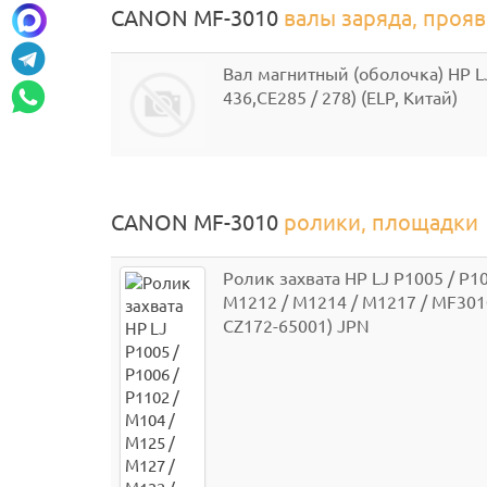
CANON MF-3010
валы заряда, проя
Вал магнитный (оболочка) HP LJ 
436,CE285 / 278) (ELP, Китай)
CANON MF-3010
ролики, площадки
Ролик захвата HP LJ P1005 / P10
M1212 / M1214 / M1217 / MF3010 
CZ172-65001) JPN