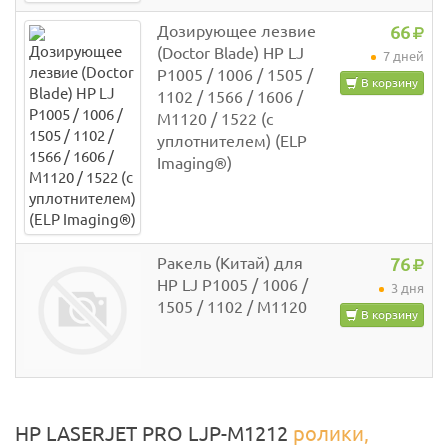
Дозирующее лезвие
66
(Doctor Blade) HP LJ
7 дней
P1005 / 1006 / 1505 /
В корзину
1102 / 1566 / 1606 /
M1120 / 1522 (с
уплотнителем) (ELP
Imaging®)
Ракель (Китай) для
76
HP LJ P1005 / 1006 /
3 дня
1505 / 1102 / M1120
В корзину
HP LASERJET PRO LJP-M1212
ролики,