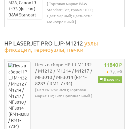
[ Торговая марка: B&W
Standart; Вес, грамм: 1000;
Цвет: Черный; Цветность:
Монохромный ]
HP LASERJET PRO LJP-M1212
узлы
фиксации, термоузлы, печки
Печь в сборе HP LJ M1132
11840
/ M1212 / M1214 / M1217 /
7 дней
MF3010 / MF3014 (RM1-
В корзину
8283 / RM1-7734)
[ Part №: RM1-8283; Торговая
марка: HP; Тип: Оригинальный ]