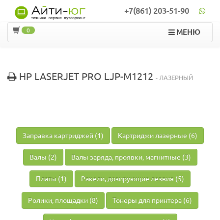
+7(861) 203-51-90
0
МЕНЮ
HP LASERJET PRO LJP-M1212
- ЛАЗЕРНЫЙ
Заправка картриджей (1)
Картриджи лазерные (6)
Валы (2)
Валы заряда, проявки, магнитные (3)
Платы (1)
Ракели, дозирующие лезвия (5)
Ролики, площадки (8)
Тонеры для принтера (6)