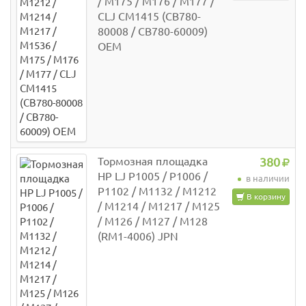
/ M175 / M176 / M177 /
CLJ CM1415 (CB780-
80008 / CB780-60009)
OEM
Тормозная площадка
380
HP LJ P1005 / P1006 /
в наличии
P1102 / M1132 / M1212
В корзину
/ M1214 / M1217 / M125
/ M126 / M127 / M128
(RM1-4006) JPN