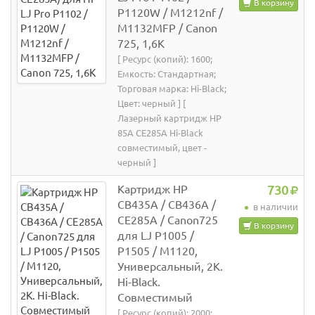
В корзину
P1120W / M1212nf /
M1132MFP / Canon
725, 1,6K
[ Ресурс (копий): 1600;
Емкость: Стандартная;
Торговая марка: Hi-Black;
Цвет: черный ] [
Лазерный картридж HP
85A CE285A Hi-Black
совместимый, цвет -
черный ]
Картридж HP
730
CB435A / CB436A /
в наличии
CE285A / Canon725
В корзину
для LJ P1005 /
P1505 / M1120,
Универсальный, 2K.
Hi-Black.
Совместимый
[ Ресурс (копий): 2000;