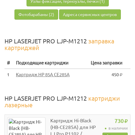
Узлы фиксации, термоузлы, печки (1)
Фотобарабаны (2)
Адреса сервисных центров
HP LASERJET PRO LJP-M1212
заправка
картриджей
#
Подходящие картриджи
Цена заправки
1
Картридж HP 85A CE285A
450
HP LASERJET PRO LJP-M1212
картриджи
лазерные
Картридж Hi-Black
730
(HB-CE285A) для HP
в наличии
LJ Pro P1102 /