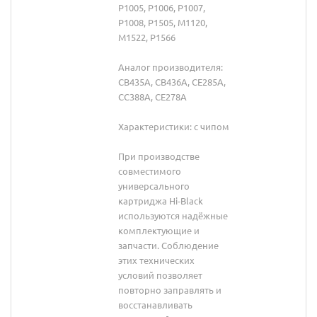
P1005, P1006, P1007,
P1008, P1505, M1120,
M1522, P1566
Аналог производителя:
CB435A, CB436A, CE285A,
CC388A, CE278A
Характеристики: с чипом
При производстве
совместимого
универсального
картриджа Hi-Black
используются надёжные
комплектующие и
запчасти. Соблюдение
этих технических
условий позволяет
повторно заправлять и
восстанавливать