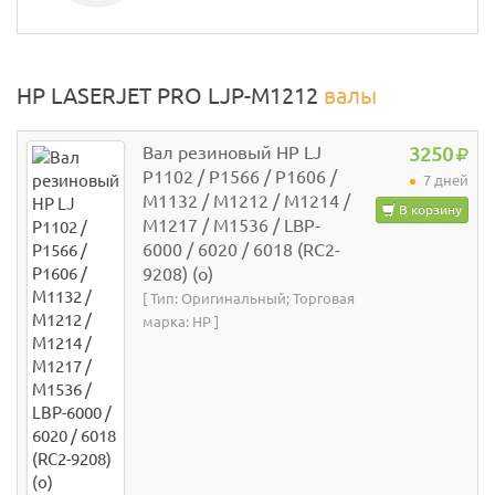
HP LASERJET PRO LJP-M1212
валы
Вал резиновый НР LJ
3250
P1102 / P1566 / P1606 /
7 дней
M1132 / M1212 / M1214 /
В корзину
M1217 / M1536 / LBP-
6000 / 6020 / 6018 (RC2-
9208) (o)
[ Тип: Оригинальный; Торговая
марка: HP ]