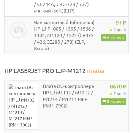
/ CF244A, CRG-728 / 737)
мягкий (soft)(ELP)
Вал магнитный (оболочка)
97
HP LJ P1005 / 1505 / 1566 /
7 дней
1102, M1120 / 1522 (CB435
В корзину
/ 436,CE285 / 278) (ELP,
Китай)
HP LASERJET PRO LJP-M1212
платы
Плата DC-контроллера
8670
HP LJ M1132 / M1212 /
7 дней
M1214 / M1217 MFP
В корзину
(RM1-7902)