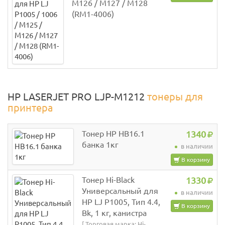
M126 / M127 / M128
(RM1-4006)
HP LASERJET PRO LJP-M1212
тонеры для
принтера
Тонер HP HB16.1
1340
банка 1кг
в наличии
В корзину
Тонер Hi-Black
1330
Универсальный для
в наличии
HP LJ P1005, Тип 4.4,
В корзину
Bk, 1 кг, канистра
[ Торговая марка: Hi-