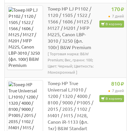
Тонер HP LJ P1102 /
170
1120 / 1505 / 1522 /
7 дней
1566 / 1606 / M125 /
В корзину
M127 / M201 / MFP
M225, Canon LBP-
3010 / 3250 (фл.
100г) B&W Premium
[ Торговая марка: B&W
Premium; Вес, грамм: 100;
Цвет: Черный; Цветность:
Монохромный ]
Тонер HP True
810
Universal LJ1010 /
7 дней
1200 / 1320 / 4000 /
В корзину
8100 / 9000 / P1005 /
2015 / 2035 / 1102 /
M401 / M15 / M28,
Canon iR-1133 (фл.
1кг) B&W Standart