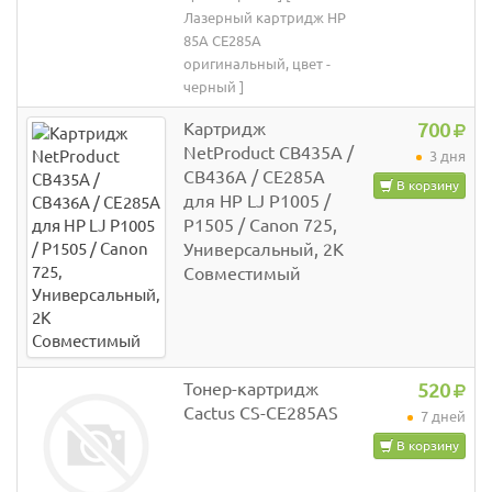
Лазерный картридж HP
85A CE285A
оригинальный, цвет -
черный ]
Картридж
700
NetProduct CB435A /
3 дня
CB436A / CE285A
В корзину
для HP LJ P1005 /
P1505 / Canon 725,
Универсальный, 2K
Совместимый
Тонер-картридж
520
Cactus CS-CE285AS
7 дней
В корзину