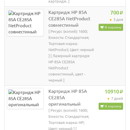
картридж. ]
Картридж HP 85A
700
CE285A NetProduct
3 дня
совместимый
В корзину
[ Ресурс (копий): 1600;
Емкость: Стандартная;
Торговая марка:
NetProduct; Цвет: черный
] [ Лазерный картридж
HP 85A CE285A
NetProduct
совместимый, цвет -
черный ]
Картридж HP 85A
10910
CE285A
7 дней
оригинальный
В корзину
[ Ресурс (копий): 1600;
Емкость: Стандартная;
Торговая марка: HP;
Цвет: черный ] [