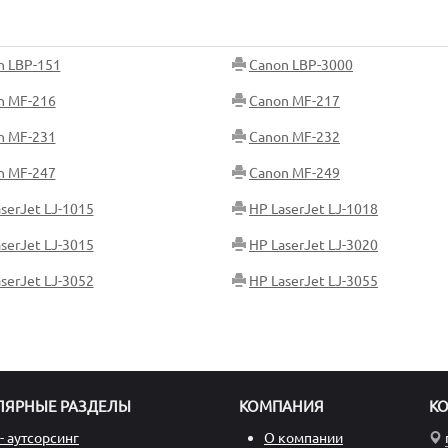
n LBP-151
Canon LBP-3000
n MF-216
Canon MF-217
n MF-231
Canon MF-232
n MF-247
Canon MF-249
serJet LJ-1015
HP LaserJet LJ-1018
serJet LJ-3015
HP LaserJet LJ-3020
serJet LJ-3052
HP LaserJet LJ-3055
ЛЯРНЫЕ РАЗДЕЛЫ
КОМПАНИЯ
К
- аутсорсинг
О компании