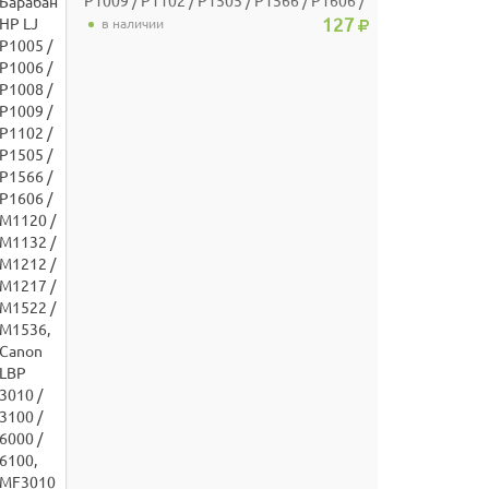
P1009 / P1102 / P1505 / P1566 / P1606 /
M1120 / M1132 / M1212 / M1217 /
127
в наличии
M1522 / M1536, Canon LBP 3010 / 3100 /
6000 / 6100, MF3010 / 4410 / 4420 /
4430 / 4450 / 4550 / 4570 / 4580, FAX-
L150 Long Life (ELP)