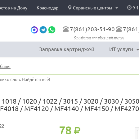
остов-на-Дону
Краснодар
Сервисные центры
9-1
7(861)203-51-90
7(861
Онлайн-чат
или
обратный звонок
Заправка картриджей
ИТ-услуги
абаны
1018 / 1020 / 1022 / 3015 / 3020 / 3030 / 305
MF4018 / MF4120 / MF4140 / MF4150 / MF4270
78