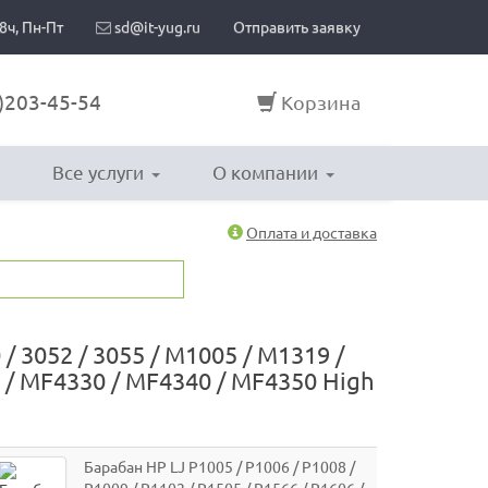
8ч, Пн-Пт
sd@it-yug.ru
Отправить заявку
)203-45-54
Корзина
Все услуги
О компании
Оплата и доставка
0 / 3052 / 3055 / M1005 / M1319 /
 / MF4330 / MF4340 / MF4350 High
Барабан HP LJ P1005 / P1006 / P1008 /