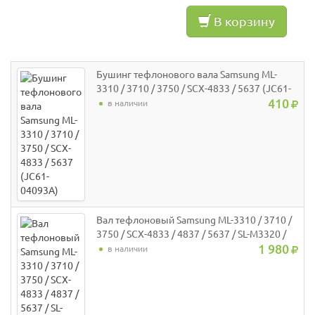
В корзину
Бушинг тефлонового вала Samsung ML-
3310 / 3710 / 3750 / SCX-4833 / 5637 (JC61-
04093A)
410
в наличии
Вал тефлоновый Samsung ML-3310 / 3710 /
3750 / SCX-4833 / 4837 / 5637 / SL-M3320 /
3820 / 3870 / 4020 / 4070 (JC66-02846A)
1 980
в наличии
JPN