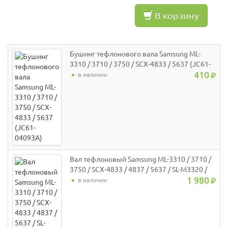
В корзину
Бушинг тефлонового вала Samsung ML-
3310 / 3710 / 3750 / SCX-4833 / 5637 (JC61-
04093A)
410
в наличии
Вал тефлоновый Samsung ML-3310 / 3710 /
3750 / SCX-4833 / 4837 / 5637 / SL-M3320 /
3820 / 3870 / 4020 / 4070 (JC66-02846A)
1 980
в наличии
JPN