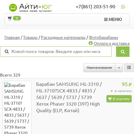
+7(861) 203-51-90
0
МЕНЮ
Главная
/
Товары
/
Расходные материалы
/
Фотобарабаны
Оплата и доставка
Toggle 
Наименование
Всего: 329
Барабан SAMSUNG ML-3310 /
95
ML-3710?SCX-4833 / 4835 /
в наличии
5637 / 5639 / 5737 / 5739
В корзину
Xerox Phaser 3320 (39T) High
Quality (ELP, Китай)