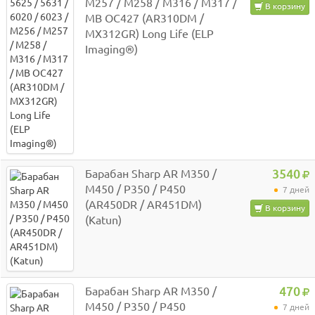
M257 / M258 / M316 / M317 /
В корзину
MB OC427 (AR310DM /
MX312GR) Long Life (ELP
Imaging®)
Барабан Sharp AR M350 /
3540
M450 / P350 / P450
7 дней
(AR450DR / AR451DM)
В корзину
(Katun)
Барабан Sharp AR M350 /
470
M450 / P350 / P450
7 дней