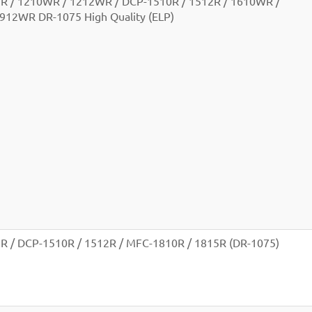
2R / 1210WR / 1212WR / DCP-1510R / 1512R / 1610WR /
912WR DR-1075 High Quality (ELP)
2R / DCP-1510R / 1512R / MFC-1810R / 1815R (DR-1075)