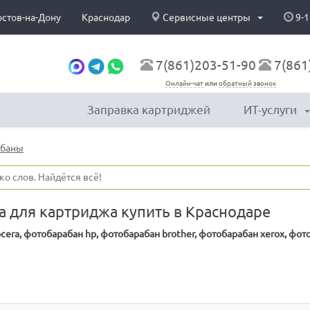
остов-на-Дону
Краснодар
Сервисные центры
9-1
7(861)203-51-90
7(861
Онлайн-чат
или
обратный звонок
Заправка картриджей
ИТ-услуги
абаны
 для картриджа купить в Краснодаре
era, фотобарабан hp, фотобарабан brother, фотобарабан xerox, фот