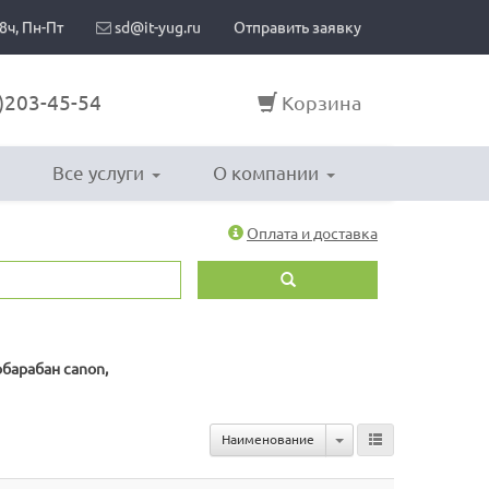
8ч, Пн-Пт
sd@it-yug.ru
Отправить заявку
)203-45-54
Корзина
Все услуги
О компании
Оплата и доставка
обарабан canon,
Toggle Dropdown
Наименование