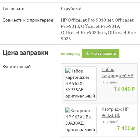
Тип печати
Струйный
Совместим с принтерами
HP
OfficeJet Pro-9010-ser
,
OfficeJet
Pro-9013
,
OfficeJet Pro-9019
,
OfficeJet Pro-9020-ser
,
OfficeJet Pro-
9023
Цена заправки
Нужно заправить
по запросу
Купить новый
Набор
картриджей HP
963XL 3YP35AE
7 дней
оригинальный
13 040
Картридж HP
963XL Bk
3JA30AE,
7 дней
оригинальный
7 400