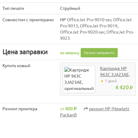
Тип печати
Струйный
Совместим с принтерами
HP
OfficeJet Pro-9010-ser
,
OfficeJet
Pro-9013
,
OfficeJet Pro-9019
,
OfficeJet Pro-9020-ser
,
OfficeJet Pro-
9023
Цена заправки
Нужно заправить
по запросу
Купить новый
Картридж HP
963C 3JA23AE,
оригинальный
7 дней
4 420
Ремонт принтера
от
800
ремонт HP (Hewlett
Packard)