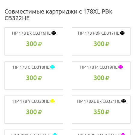
Совместимые картриджи с 178XL PBk
CB322HE
HP 178 Bk CB316HE
HP 178 PBk CB317HE
300
300
HP 178 C CB318HE
HP 178 M CB319HE
300
300
HP 178 Y CB320HE
HP 178XL Bk CB321HE
300
350