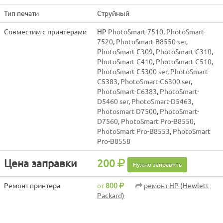
Тип печати
Струйный
Совместим с принтерами
HP
PhotoSmart-7510
,
PhotoSmart-
7520
,
PhotoSmart-B8550 ser
,
PhotoSmart-C309
,
PhotoSmart-C310
,
PhotoSmart-C410
,
PhotoSmart-C510
,
PhotoSmart-C5300 ser
,
PhotoSmart-
C5383
,
PhotoSmart-C6300 ser
,
PhotoSmart-C6383
,
PhotoSmart-
D5460 ser
,
PhotoSmart-D5463
,
Photosmart D7500
,
PhotoSmart-
D7560
,
PhotoSmart Pro-B8550
,
PhotoSmart Pro-B8553
,
PhotoSmart
Pro-B8558
Цена заправки
200
Нужно заправить
Ремонт принтера
от
800
ремонт HP (Hewlett
Packard)