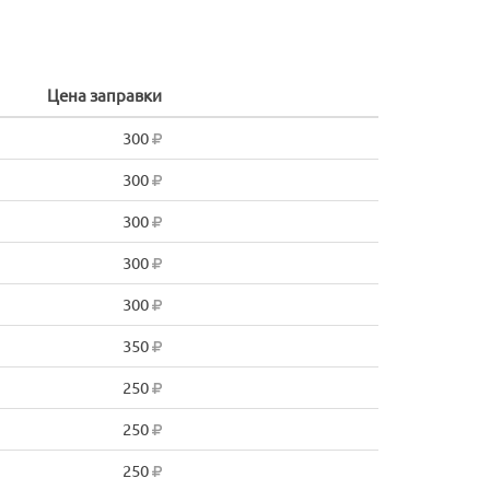
Цена заправки
300
300
300
300
300
350
250
250
250