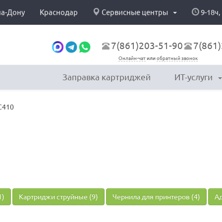
на-Дону
Краснодар
Сервисные центры
9-18ч,
7(861)203-51-90
7(861)
Онлайн-чат
или
обратный звонок
Заправка картриджей
ИТ-услуги
C410
1)
Картриджи струйные (9)
Чернила для принтеров (4)
Ад