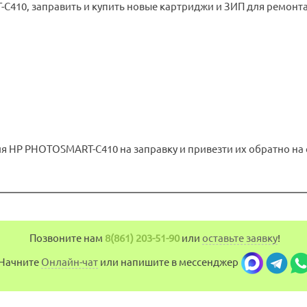
410, заправить и купить новые картриджи и ЗИП для ремонт
 HP PHOTOSMART-C410 на заправку и привезти их обратно на с
Позвоните нам
8(861) 203-51-90
или
оставьте заявку
!
Начните
Онлайн-чат
или напишите в мессенджер