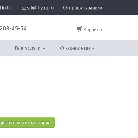
 Пн-Пт
sd@it-yug.ru
Отправить заявку
203-45-54
Корзина
Все услуги
О компании
реса сервисных центров