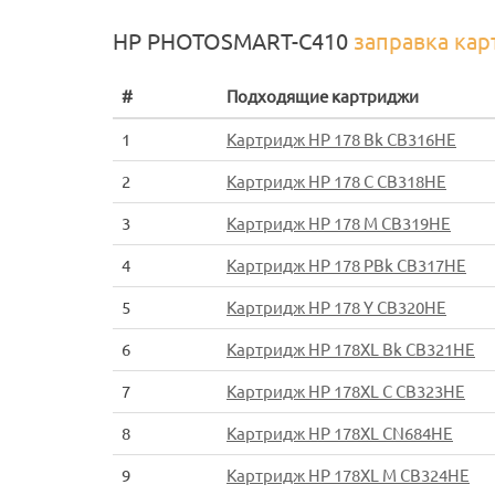
HP PHOTOSMART-C410
заправка ка
#
Подходящие картриджи
1
Картридж HP 178 Bk CB316HE
2
Картридж HP 178 C CB318HE
3
Картридж HP 178 M CB319HE
4
Картридж HP 178 PBk CB317HE
5
Картридж HP 178 Y CB320HE
6
Картридж HP 178XL Bk CB321HE
7
Картридж HP 178XL C CB323HE
8
Картридж HP 178XL CN684HE
9
Картридж HP 178XL M CB324HE