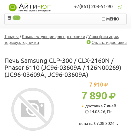
+7(861) 203-51-90
0
МЕНЮ
Товары
/
Комплектующие для оргтехники
/
Узлы фиксации,
термоузлы, печки
Оплата и доставка
Печь Samsung CLP-300 / CLX-2160N /
Phaser 6110 (JC96-03609A / 126N00269)
(JC96-03609A, JC96-03609A)
7 910
7 890
доставка 7 дней
14.08.26, Пт
цена на 07.08.2026 г.