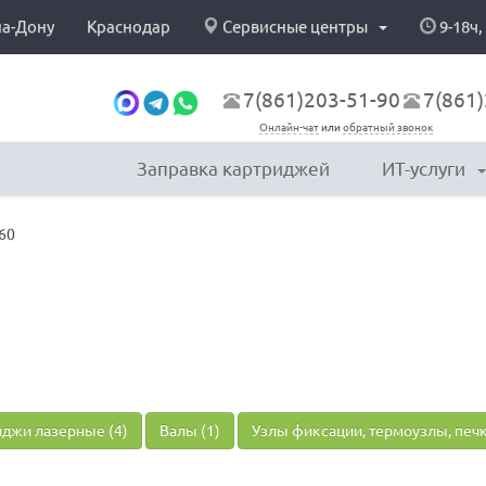
на-Дону
Краснодар
Сервисные центры
9-18ч,
7(861)203-51-90
7(861)
Онлайн-чат
или
обратный звонок
Заправка картриджей
ИТ-услуги
60
джи лазерные (4)
Валы (1)
Узлы фиксации, термоузлы, печк