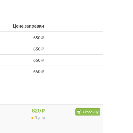
Цена заправки
650
650
650
650
820
В корзину
3 дня