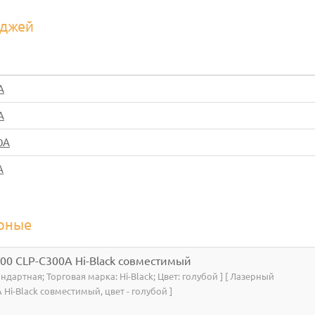
иджей
A
A
0A
A
рные
00 CLP-C300A Hi-Black совместимый
тандартная; Торговая марка: Hi-Black; Цвет: голубой ] [ Лазерный
Hi-Black совместимый, цвет - голубой ]