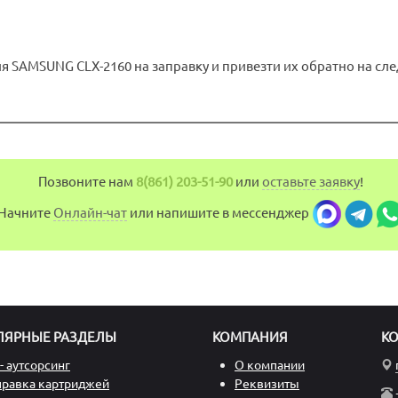
 SAMSUNG CLX-2160 на заправку и привезти их обратно на след
Позвоните нам
8(861) 203-51-90
или
оставьте заявку
!
Начните
Онлайн-чат
или напишите в мессенджер
ЛЯРНЫЕ РАЗДЕЛЫ
КОМПАНИЯ
К
- аутсорсинг
О компании
правка картриджей
Реквизиты