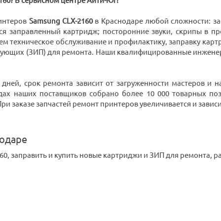
160? В сервисном центре Айти-Юг!
интеров
Samsung CLX-2160
в Краснодаре любой сложности: зас
ся заправленный картридж; посторонние звуки, скрипы в пр
ем техническое обслуживание и профилактику, заправку кар
тующих (ЗИП) для ремонта. Наши квалифицированные инжене
.
 дней, срок ремонта зависит от загруженности мастеров и
дах наших поставщиков собрано более 10 000 товарных поз
 заказе запчастей ремонт принтеров увеличивается и зависит 
нодаре
0, заправить и купить новые картриджи и ЗИП для ремонта, 