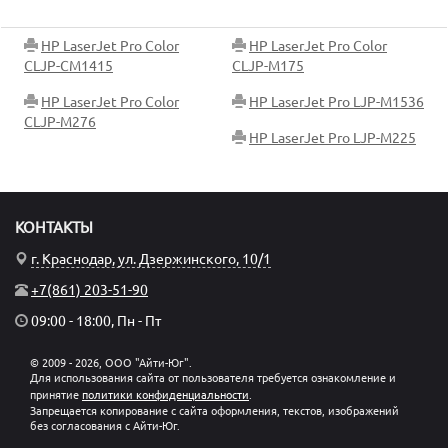
HP LaserJet Pro Color
HP LaserJet Pro Color
CLJP-CM1415
CLJP-M175
HP LaserJet Pro Color
HP LaserJet Pro LJP-M1536
CLJP-M276
HP LaserJet Pro LJP-M225
КОНТАКТЫ
г. Краснодар, ул. Дзержинского, 10/1
+7(861) 203-51-90
09:00 - 18:00, Пн - Пт
© 2009 - 2026, ООО "Айти-Юг".
Для использования сайта от пользователя требуется ознакомление и
принятие
политики конфиденциальности
.
Запрещается копирование с сайта оформления, текстов, изображений
без согласования с Айти-Юг.