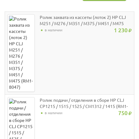
Ролик захвата из кассеты (лоток 2) HP CLJ
M251 / M276 / M351 / M375 / M451 / M475
(RM1-8047)
1 230
в наличии
Ролик подачи / отделения в сборе HP CLJ
CP1215 / 1515 / 1525 / CM1312 / 1415 (RM1-
4425 / RM1-8765) JPN
750
в наличии