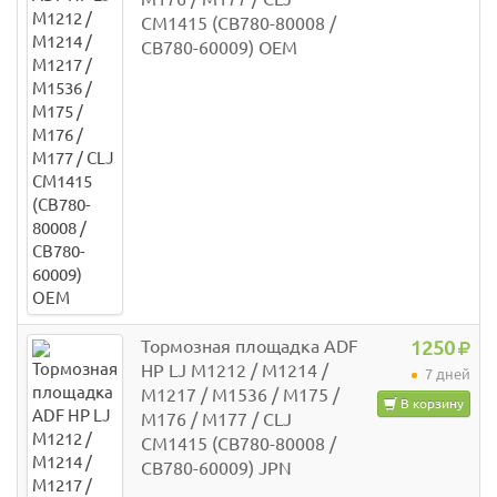
CM1415 (CB780-80008 /
CB780-60009) OEM
Тормозная площадка ADF
1250
HP LJ M1212 / M1214 /
7 дней
M1217 / M1536 / M175 /
В корзину
M176 / M177 / CLJ
CM1415 (CB780-80008 /
CB780-60009) JPN