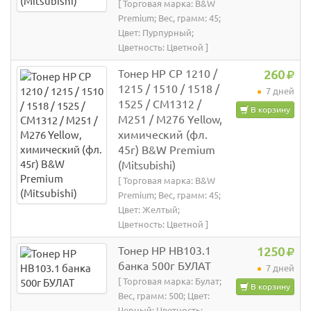
[ Торговая марка: B&W
Premium; Вес, грамм: 45;
Цвет: Пурпурный;
Цветность: Цветной ]
Тонер HP CP 1210 /
260
1215 / 1510 / 1518 /
7 дней
1525 / CM1312 /
В корзину
M251 / M276 Yellow,
химический (фл.
45г) B&W Premium
(Mitsubishi)
[ Торговая марка: B&W
Premium; Вес, грамм: 45;
Цвет: Желтый;
Цветность: Цветной ]
Тонер HP HB103.1
1250
банка 500г БУЛАТ
7 дней
[ Торговая марка: Булат;
В корзину
Вес, грамм: 500; Цвет:
Черный; Цветность: