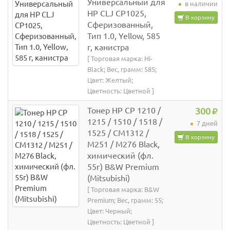
Универсальный для
в наличии
HP CLJ CP1025,
В корзину
Сферизованный,
Тип 1.0, Yellow, 585
г, канистра
[ Торговая марка: Hi-
Black; Вес, грамм: 585;
Цвет: Желтый;
Цветность: Цветной ]
Тонер HP CP 1210 /
300
1215 / 1510 / 1518 /
7 дней
1525 / CM1312 /
В корзину
M251 / M276 Black,
химический (фл.
55г) B&W Premium
(Mitsubishi)
[ Торговая марка: B&W
Premium; Вес, грамм: 55;
Цвет: Черный;
Цветность: Цветной ]