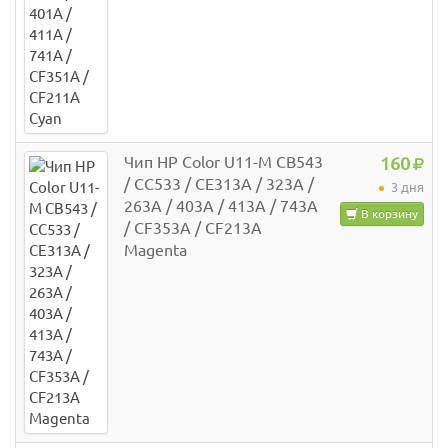
Чип HP Color U11-M CB543
160
/ CC533 / CE313A / 323A /
3 дня
263A / 403A / 413A / 743A
В корзину
/ CF353A / CF213A
Magenta