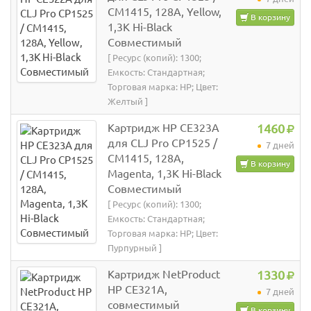
CM1415, 128A, Yellow,
В корзину
1,3K Hi-Black
Совместимый
[ Ресурс (копий): 1300;
Емкость: Стандартная;
Торговая марка: HP; Цвет:
Желтый ]
Картридж HP CE323A
1460
для CLJ Pro CP1525 /
7 дней
CM1415, 128A,
В корзину
Magenta, 1,3K Hi-Black
Совместимый
[ Ресурс (копий): 1300;
Емкость: Стандартная;
Торговая марка: HP; Цвет:
Пурпурный ]
Картридж NetProduct
1330
HP CE321A,
7 дней
совместимый
В корзину