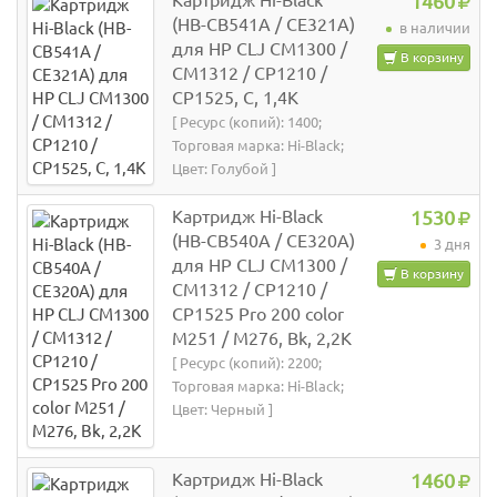
Картридж Hi-Black
1460
(HB-CB541A / CE321A)
в наличии
для HP CLJ CM1300 /
В корзину
CM1312 / CP1210 /
CP1525, C, 1,4K
[ Ресурс (копий): 1400;
Торговая марка: Hi-Black;
Цвет: Голубой ]
Картридж Hi-Black
1530
(HB-CB540A / CE320A)
3 дня
для HP CLJ CM1300 /
В корзину
CM1312 / CP1210 /
CP1525 Pro 200 color
M251 / M276, Bk, 2,2K
[ Ресурс (копий): 2200;
Торговая марка: Hi-Black;
Цвет: Черный ]
Картридж Hi-Black
1460