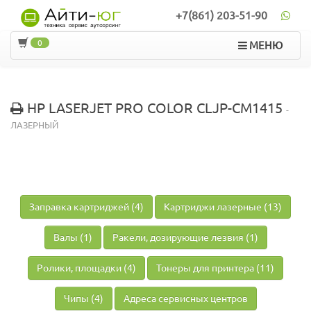
+7(861) 203-51-90
0
МЕНЮ
HP LASERJET PRO COLOR CLJP-CM1415
-
ЛАЗЕРНЫЙ
Заправка картриджей (4)
Картриджи лазерные (13)
Валы (1)
Ракели, дозирующие лезвия (1)
Ролики, площадки (4)
Тонеры для принтера (11)
Чипы (4)
Адреса сервисных центров