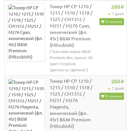
Тонер HP CP 1210 /
260
1215 / 1510 / 1518 /
7 дней
1525 / CM1312 /
В корзину
M251 / M276 Cyan,
химический (фл.
45г) B&W Premium
(Mitsubishi)
[ Торговая марка: B&W
Premium; Вес, грамм: 45;
Цвет: Голубой;
Цветность: Цветной ]
Тонер HP CP 1210 /
260
1215 / 1510 / 1518 /
7 дней
1525 / CM1312 /
В корзину
M251 / M276
Magenta,
химический (фл.
45г) B&W Premium
(Mitsubishi)