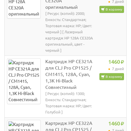
CE320A
7 дней
оригинальный
В корзину
[ Ресурс (копий): 2000;
Емкость: Стандартная;
Торговая марка: HP; Цвет:
черный ] [ Лазерный
картридж HP 128A CE320A
оригинальный, цвет -
черный ]
Картридж HP CE321A
1460
для CLJ Pro CP1525 /
7 дней
CM1415, 128A, Cyan,
В корзину
1,3K Hi-Black
Совместимый
[ Ресурс (копий): 1300;
Емкость: Стандартная;
Торговая марка: HP; Цвет:
Голубой ]
Картридж HP CE322A
1460
для CLJ Pro CP1525 /
7 дней