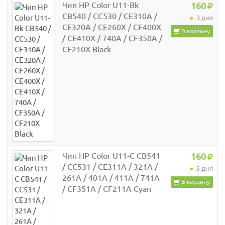
Чип HP Color U11-Bk
160
CB540 / CC530 / CE310A /
3 дня
CE320A / CE260X / CE400X
В корзину
/ CE410X / 740A / CF350A /
CF210X Black
Чип HP Color U11-C CB541
160
/ CC531 / CE311A / 321A /
3 дня
261A / 401A / 411A / 741A
В корзину
/ CF351A / CF211A Cyan