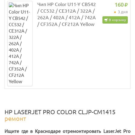
Чип HP Color U11-Y CB542
160
/ CC532 / CE312A / 322A /
3 дня
262A / 402A / 412A / 742A
В корзину
/ CF352A / CF212A Yellow
HP LASERJET PRO COLOR CLJP-CM1415
ремонт
Ищите где в Краснодаре отремонтировать LaserJet Pro