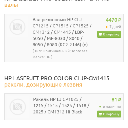
валы
Вал резиновый НР CLJ
4470
CP1215 / CP1515 / CP1525 /
7 дней
CM1312 / CM1415 / LBP-
В корзину
5050 / MF-8030 / 8040 /
8050 / 8080 (RC2-2146) (o)
[ Тип: Оригинальный; Торговая
марка: HP ]
HP LASERJET PRO COLOR CLJP-CM1415
ракели, дозирующие лезвия
Ракель HP LJ CP1025 /
81
1215 / 1515 / 1525 / 1518 /
в наличии
2025 / CM1312 Hi-Black
В корзину