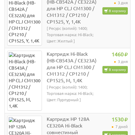
(HB-CB542A / CE322A)
3 дня
для HP CLJ CM1300 /
В корзину
CM1312 / CP1210 /
CP1525, Y, 1,4K
[ Ресурс (копий): 1400;
Торговая марка: Hi-Black;
Цвет: Желтый ]
Картридж Hi-Black
1460
(HB-CB543A / CE323A)
3 дня
для HP CLJ CM1300 /
В корзину
CM1312 / CP1210 /
CP1525, M, 1,4K
[ Ресурс (копий): 1400;
Торговая марка: Hi-Black;
Цвет: Пурпурный ]
Картридж HP 128A
1530
CE320A Hi-Black
7 дней
совместимый
В корзину