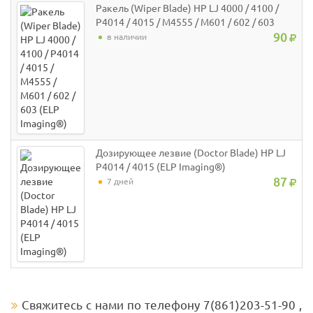
Ракель (Wiper Blade) HP LJ 4000 / 4100 /
P4014 / 4015 / M4555 / M601 / 602 / 603
(ELP Imaging®)
90
в наличии
Дозирующее лезвие (Doctor Blade) HP LJ
P4014 / 4015 (ELP Imaging®)
87
7 дней
Свяжитесь с нами по телефону 7(861)203-51-90 ,