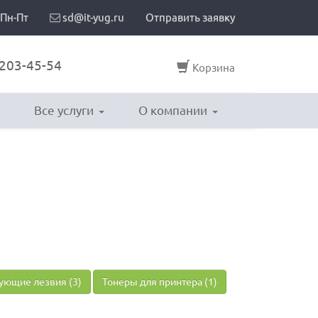
 Пн-Пт
sd@it-yug.ru
Отправить заявку
203-45-54
Корзина
Все услуги
О компании
ующие лезвия (3)
Тонеры для принтера (1)