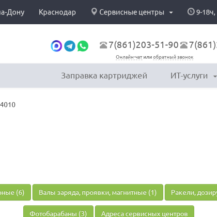
на-Дону
Краснодар
Сервисные центры
9-18ч,
7(861)203-51-90
7(861)
Онлайн-чат
или
обратный звонок
Заправка картриджей
ИТ-услуги
P4010
ные (6)
Валы заряда, проявки, магнитные (1)
Ракели, дозир
Фотобарабаны (3)
Адреса сервисных центров