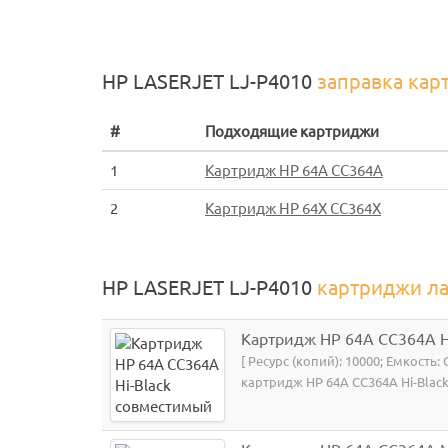
HP LASERJET LJ-P4010
заправка кар
#
Подходящие картриджи
1
Картридж HP 64A CC364A
2
Картридж HP 64X CC364X
HP LASERJET LJ-P4010
картриджи л
Картридж HP 64A CC364A H
[ Ресурс (копий): 10000; Емкость:
картридж HP 64A CC364A Hi-Black