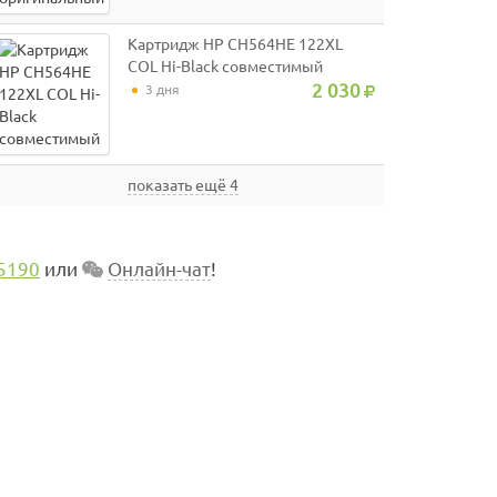
Картридж HP CH564HE 122XL
COL Hi-Black совместимый
2 030
3 дня
показать ещё 4
5190
или
Онлайн-чат
!