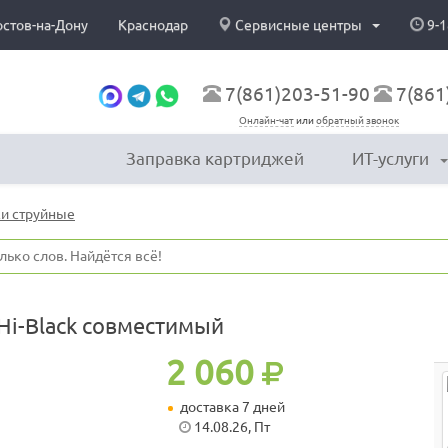
остов-на-Дону
Краснодар
Сервисные центры
9-1
7(861)203-51-90
7(861
Онлайн-чат
или
обратный звонок
Заправка картриджей
ИТ-услуги
и струйные
Hi-Black совместимый
2 060
доставка 7 дней
14.08.26, Пт