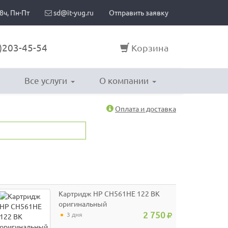
8ч, Пн-Пт
sd@it-yug.ru
Отправить заявку
)203-45-54
Корзина
Все услуги
О компании
Оплата и доставка
Картридж HP CH561HE 122 BK
оригинальный
2 750
3 дня