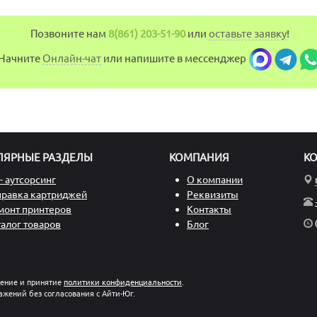
Позвоните нам
8(861) 203-51-90
или
оставьте заявку
!
Начните
Онлайн-чат
или напишите в мессенджер
ЛЯРНЫЕ РАЗДЕЛЫ
КОМПАНИЯ
К
- аутсорсинг
О компании
правка картриджей
Реквизиты
монт принтеров
Контакты
талог товаров
Блог
ление и принятие
политики конфиденциальности
.
ажений без согласования с Айти-Юг.