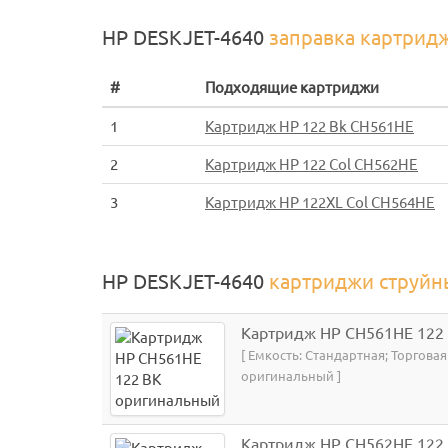
HP DESKJET-4640
заправка картрид
#
Подходящие картриджи
1
Картридж HP 122 Bk CH561HE
2
Картридж HP 122 Col CH562HE
3
Картридж HP 122XL Col CH564HE
HP DESKJET-4640
картриджи струйн
Картридж HP CH561HE 122
[ Емкость: Стандартная; Торгова
оригинальный ]
Картридж HP CH562HE 122