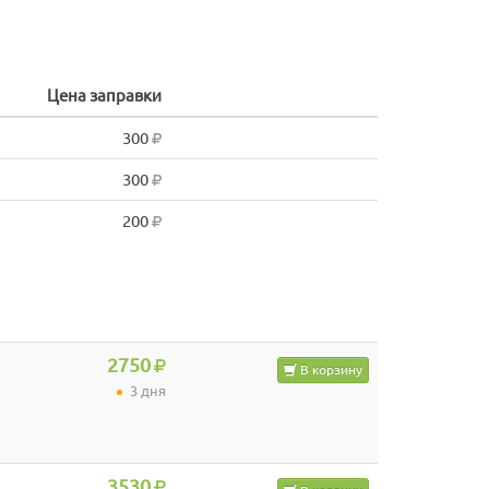
Цена заправки
300
300
200
2750
В корзину
3 дня
3530