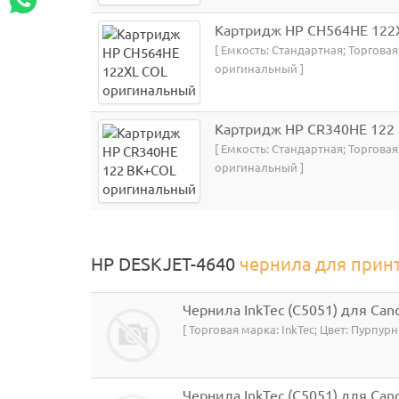
Картридж HP CH564HE 122
[ Емкость: Стандартная; Торгова
оригинальный ]
Картридж HP CR340HE 122
[ Емкость: Стандартная; Торгова
оригинальный ]
HP DESKJET-4640
чернила для прин
Чернила InkTec (C5051) для Cano
[ Торговая марка: InkTec; Цвет: Пурпур
Чернила InkTec (C5051) для Canon