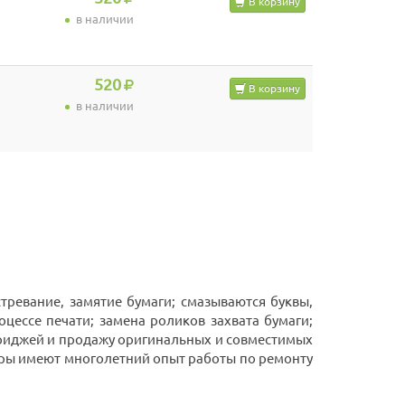
В корзину
в наличии
520
В корзину
в наличии
тревание, замятие бумаги; смазываются буквы,
оцессе печати; замена роликов захвата бумаги;
триджей и продажу оригинальных и совместимых
ры имеют многолетний опыт работы по ремонту