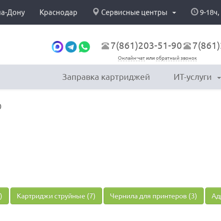
на-Дону
Краснодар
Сервисные центры
9-18ч,
7(861)203-51-90
7(861)
Онлайн-чат
или
обратный звонок
Заправка картриджей
ИТ-услуги
0
)
Картриджи струйные (7)
Чернила для принтеров (3)
Ад