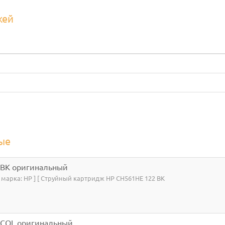
жей
ые
 BK оригинальный
я марка: HP ] [ Струйный картридж HP CH561HE 122 BK
 COL оригинальный