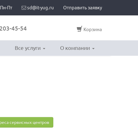
 Пн-Пт
sd@it-yug.ru
Отправить заявку
203-45-54
Корзина
Все услуги
О компании
реса сервисных центров