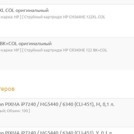
XL COL оригинальный
я марка: HP ] [ Струйный картридж HP CH564HE 122XL COL
 BK+COL оригинальный
я марка: HP ] [ Струйный картридж HP CR340HE 122 BK+COL
теров
n PIXMA iP7240 / MG5440 / 6340 (CLI-451), M, 0,1 л.
ный; Объем: 100 ]
 PIXMA iP7240 / MG5440 / 6340 (CLI-451), Y, 0,1 л.