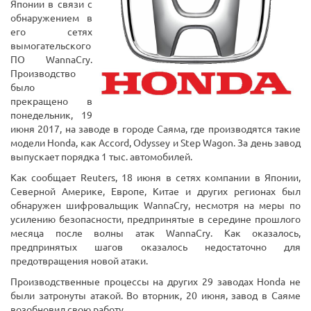
Японии в связи с
обнаружением в
его сетях
вымогательского
ПО WannaCry.
Производство
было
прекращено в
понедельник, 19
июня 2017, на заводе в городе Саяма, где производятся такие
модели Honda, как Accord, Odyssey и Step Wagon. За день завод
выпускает порядка 1 тыс. автомобилей.
Как сообщает Reuters, 18 июня в сетях компании в Японии,
Северной Америке, Европе, Китае и других регионах был
обнаружен шифровальщик WannaCry, несмотря на меры по
усилению безопасности, предпринятые в середине прошлого
месяца после волны атак WannaCry. Как оказалось,
предпринятых шагов оказалось недостаточно для
предотвращения новой атаки.
Производственные процессы на других 29 заводах Honda не
были затронуты атакой. Во вторник, 20 июня, завод в Саяме
возобновил свою работу.