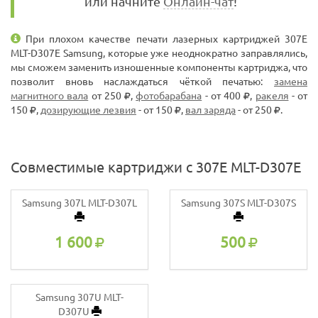
или начните
Онлайн-чат
!
При плохом качестве печати лазерных картриджей 307E
MLT-D307E Samsung, которые уже неоднократно заправлялись,
мы сможем заменить изношенные компоненты картриджа, что
позволит вновь наслаждаться чёткой печатью:
замена
магнитного вала
от 250
,
фотобарабана
- от 400
,
ракеля
- от
150
,
дозирующие лезвия
- от 150
,
вал заряда
- от 250
.
Совместимые картриджи с 307E MLT-D307E
Samsung 307L MLT-D307L
Samsung 307S MLT-D307S
1 600
500
Samsung 307U MLT-
D307U