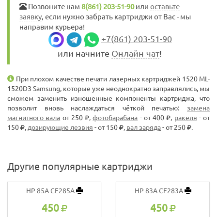
Позвоните нам
8(861) 203-51-90
или
оставьте
заявку
, если нужно забрать картриджи от Вас - мы
направим курьера!
+7(861) 203-51-90
или начните
Онлайн-чат
!
При плохом качестве печати лазерных картриджей 1520 ML-
1520D3 Samsung, которые уже неоднократно заправлялись, мы
сможем заменить изношенные компоненты картриджа, что
позволит вновь наслаждаться чёткой печатью:
замена
магнитного вала
от 250
,
фотобарабана
- от 400
,
ракеля
- от
150
,
дозирующие лезвия
- от 150
,
вал заряда
- от 250
.
Другие популярные картриджи
HP 85A CE285A
HP 83A CF283A
450
450