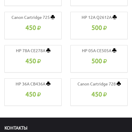
Canon Cartridge 725
HP 12A Q2612A
450
500
HP 78A CE278A
HP 05A CE505A
450
500
HP 36A CB436A
Canon Cartridge 728
450
450
КОНТАКТЫ