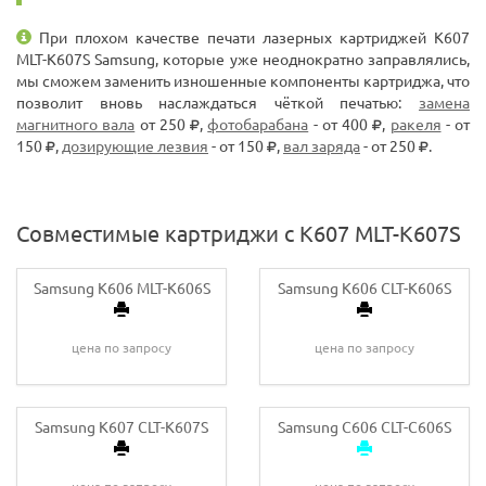
При плохом качестве печати лазерных картриджей K607
MLT-K607S Samsung, которые уже неоднократно заправлялись,
мы сможем заменить изношенные компоненты картриджа, что
позволит вновь наслаждаться чёткой печатью:
замена
магнитного вала
от 250
,
фотобарабана
- от 400
,
ракеля
- от
150
,
дозирующие лезвия
- от 150
,
вал заряда
- от 250
.
Совместимые картриджи с K607 MLT-K607S
Samsung K606 MLT-K606S
Samsung K606 CLT-K606S
цена по запросу
цена по запросу
Samsung K607 CLT-K607S
Samsung C606 CLT-C606S