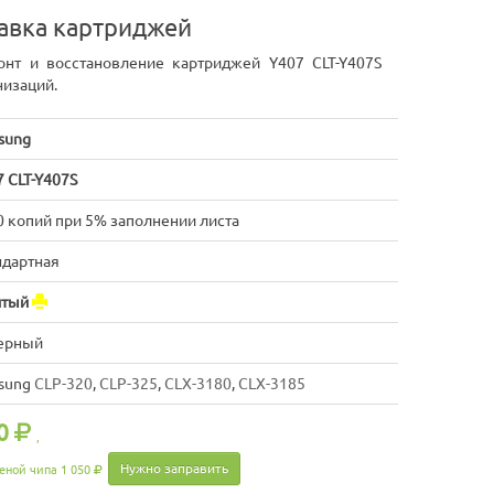
равка картриджей
онт и восстановление картриджей Y407 CLT-Y407S
низаций.
sung
 CLT-Y407S
0 копий при 5% заполнении листа
ндартная
тый
ерный
sung
CLP-320
,
CLP-325
,
CLX-3180
,
CLX-3185
0
,
Нужно заправить
еной чипа 1 050