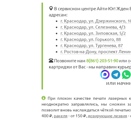
В сервисном центре Айти-Юг! Ждем Ва
адресам:
г. Краснодар, ул. Дзержинского, 1
г. Краснодар, ул. Селезнева, 4/3
г. Краснодар, ул. Зиповская, 5/2
г. Краснодар, ул. Горького, 88
г. Краснодар, ул. Тургенева, 87
г. Ростов-на-Дону, проспект Ленин
Позвоните нам
8(861) 203-51-90
или
о
картриджи от Вас - мы направим курьер
или начн
При плохом качестве печати лазерных к
неоднократно заправлялись, мы сможем з
позволит вновь наслаждаться чёткой печатью
400
,
ракеля
- от 150
,
дозирующие лезвия
- 