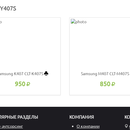
-Y407S
amsung K407 CLT-K407S
Samsung M407 CLT-M407S
950
850
ЛЯРНЫЕ РАЗДЕЛЫ
КОМПАНИЯ
К
- аутсорсинг
О компании