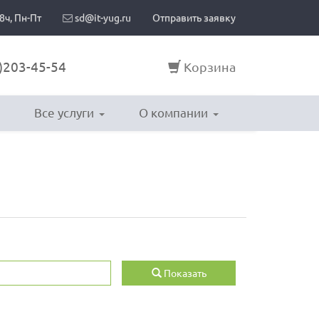
8ч, Пн-Пт
sd@it-yug.ru
Отправить заявку
)203-45-54
Корзина
Все услуги
О компании
Показать