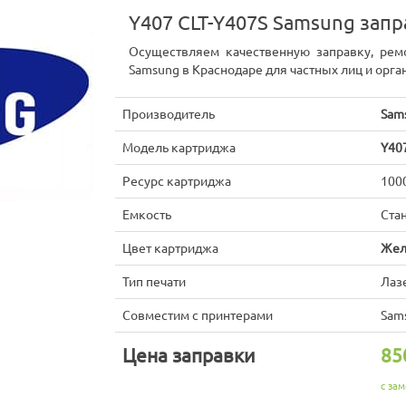
Y407 CLT-Y407S Samsung зап
Осуществляем качественную заправку, рем
Samsung в Краснодаре для частных лиц и орга
Производитель
Sam
Модель картриджа
Y407
Ресурс картриджа
100
Емкость
Ста
Цвет картриджа
Жел
Тип печати
Лаз
Совместим с принтерами
Sam
Цена заправки
85
с зам