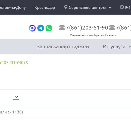
остов-на-Дону
Краснодар
Сервисные центры
9-1
7(861)203-51-90
7(861
Онлайн-чат
или
обратный звонок
Заправка картриджей
ИТ-услуги
Y407 CLT-Y407S