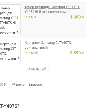
Тонер-картридж Samsung Y407 CLT-
Y407S Hi-Black совместимый
1 680
3 дня
Картридж Samsung CLT-Y407S,
оригинальный
9 690
7 дней
показать ещё 1
00
ремонт Samsung
T-Y407S?