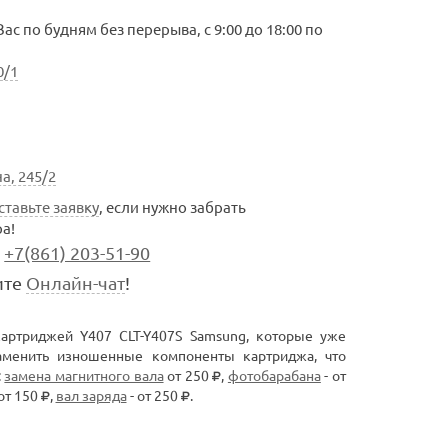
с по будням без перерыва, с 9:00 до 18:00 по
0/1
а, 245/2
ставьте заявку
, если нужно забрать
а!
+7(861) 203-51-90
ите
Онлайн-чат
!
артриджей Y407 CLT-Y407S Samsung, которые уже
аменить изношенные компоненты картриджа, что
:
замена магнитного вала
от 250
,
фотобарабана
- от
от 150
,
вал заряда
- от 250
.