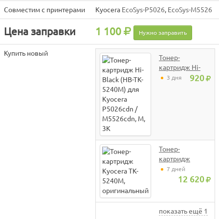
Совместим с принтерами
Kyocera
EcoSys-P5026
,
EcoSys-M5526
Цена заправки
1 100
Нужно заправить
Купить новый
Тонер-
картридж Hi-
Black (HB-TK-
920
3 дня
5240M) для
Kyocera
P5026cdn /
M5526cdn, M,
3K
Тонер-
картридж
Kyocera TK-
7 дней
5240M,
12 620
оригинальный
показать ещё 1