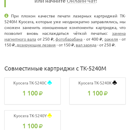
или начните
Онлайн-чат
!
При плохом качестве печати лазерных картриджей TK-
5240M Kyocera, которые уже неоднократно заправлялись, мы
сможем заменить изношенные компоненты картриджа, что
позволит вновь наслаждаться чёткой печатью:
замена
магнитного вала
от 250
,
фотобарабана
- от 400
,
ракеля
- от
150
,
дозирующие лезвия
- от 150
,
вал заряда
- от 250
.
Совместимые картриджи с TK-5240M
Kyocera TK-5240C
Kyocera TK-5240K
1 100
1 100
Kyocera TK-5240Y
1 100