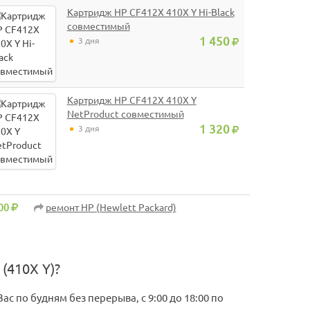
Картридж HP CF412X 410X Y Hi-Black
совместимый
1 450
3 дня
Картридж HP CF412X 410X Y
NetProduct совместимый
1 320
3 дня
00
ремонт HP (Hewlett Packard)
(410X Y)?
с по будням без перерыва, с 9:00 до 18:00 по