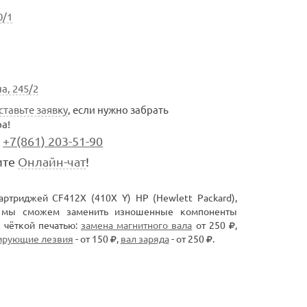
0/1
а, 245/2
ставьте заявку
, если нужно забрать
а!
+7(861) 203-51-90
ите
Онлайн-чат
!
ртриджей CF412X (410X Y) HP (Hewlett Packard),
, мы сможем заменить изношенные компоненты
я чёткой печатью:
замена магнитного вала
от 250
,
ирующие лезвия
- от 150
,
вал заряда
- от 250
.