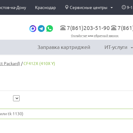
остов-на-Дону
Краснодар
Сервисные центры
9-1
7(861)203-51-90
7(861
Онлайн-чат
или
обратный звонок
Заправка картриджей
ИТ-услуги
t Packard)
/
CF412X (410X Y)