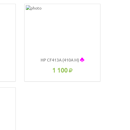
HP CF413A (410A M)
1 100