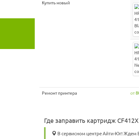
Купить новый
Ремонт принтера
от
8
Где заправить картридж CF412X 
В сервисном центре Айти-Юг! Ждем Ва