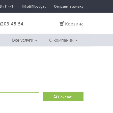
8ч, Пн-Пт
sd@it-yug.ru
Отправить заявку
)203-45-54
Корзина
Все услуги
О компании
Показать