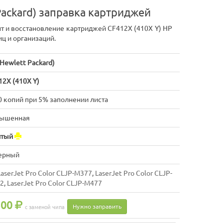
Packard) заправка картриджей
т и восстановление картриджей CF412X (410X Y) HP
иц и организаций.
Hewlett Packard)
12X (410X Y)
0 копий при 5% заполнении листа
ышенная
тый
ерный
LaserJet Pro Color CLJP-M377
,
LaserJet Pro Color CLJP-
2
,
LaserJet Pro Color CLJP-M477
300
Нужно заправить
с заменой чипа