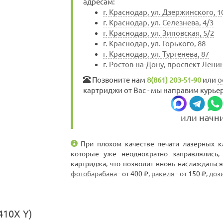
адресам:
г. Краснодар, ул. Дзержинского, 1
г. Краснодар, ул. Селезнева, 4/3
г. Краснодар, ул. Зиповская, 5/2
г. Краснодар, ул. Горького, 88
г. Краснодар, ул. Тургенева, 87
г. Ростов-на-Дону, проспект Ленин
Позвоните нам
8(861) 203-51-90
или
о
картриджи от Вас - мы направим курьер
или начн
При плохом качестве печати лазерных ка
которые уже неоднократно заправлялись
картриджа, что позволит вновь наслаждатьс
фотобарабана
- от 400
,
ракеля
- от 150
,
доз
410X Y)