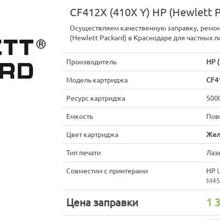
CF412X (410X Y) HP (Hewlett 
Осуществляем качественную заправку, ремон
(Hewlett Packard) в Краснодаре для частных л
Производитель
HP (
Модель картриджа
CF4
Ресурс картриджа
500
Емкость
Пов
Цвет картриджа
Жел
Тип печати
Лаз
Совместим с принтерами
HP
M45
Цена заправки
1 