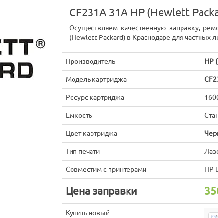
CF231A 31A HP (Hewlett Pack
Осуществляем качественную заправку, рем
(Hewlett Packard) в Краснодаре для частных л
Производитель
HP (
Модель картриджа
CF2
Ресурс картриджа
160
Емкость
Ста
Цвет картриджа
Чер
Тип печати
Лаз
Совместим с принтерами
HP
Цена заправки
35
Купить новый