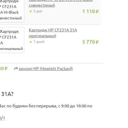
совместимый
1 110
3 дня
Картридж HP CF231A 31A
оригинальный
5 770
7 дней
00
ремонт HP (Hewlett Packard)
 31A?
с по будням без перерыва, с 9:00 до 18:00 по
0/1