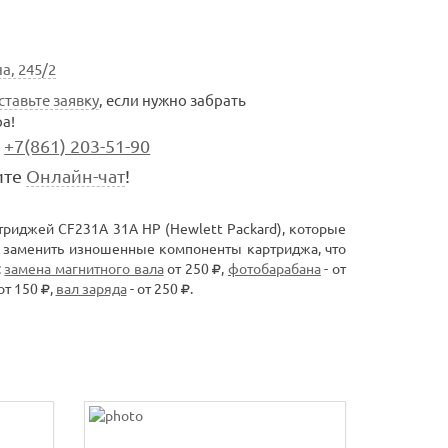
а, 245/2
ставьте заявку
, если нужно забрать
а!
+7(861) 203-51-90
ите
Онлайн-чат
!
триджей CF231A 31A HP (Hewlett Packard), которые
 заменить изношенные компоненты картриджа, что
:
замена магнитного вала
от 250
,
фотобарабана
- от
от 150
,
вал заряда
- от 250
.