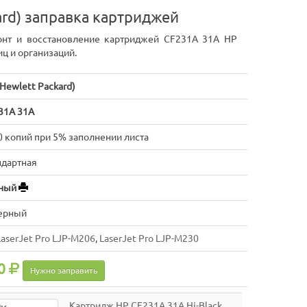
ard) заправка картриджей
онт и восстановление картриджей CF231A 31A HP
иц и организаций.
Hewlett Packard)
31A 31A
0 копий при 5% заполнении листа
ндартная
ный
ерный
LaserJet Pro LJP-M206
,
LaserJet Pro LJP-M230
0
Нужно заправить
Картридж HP CF231A 31A Hi-Black