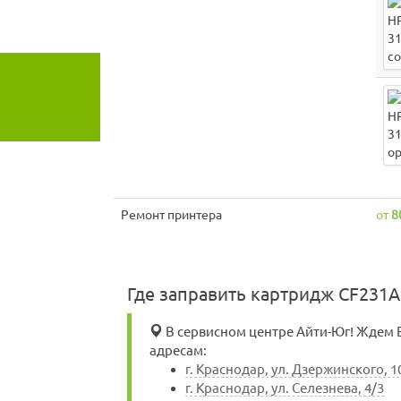
Ремонт принтера
от
8
Где заправить картридж CF231A
В сервисном центре Айти-Юг! Ждем Ва
адресам:
г. Краснодар, ул. Дзержинского, 1
г. Краснодар, ул. Селезнева, 4/3