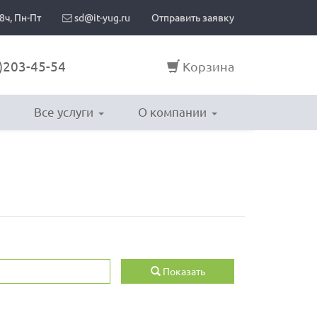
8ч, Пн-Пт
sd@it-yug.ru
Отправить заявку
)203-45-54
Корзина
Все услуги
О компании
Показать