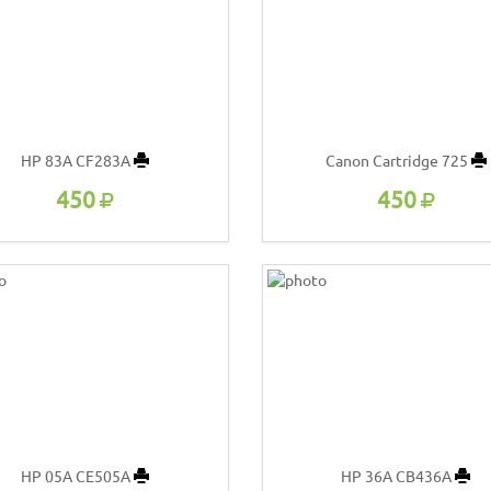
HP 83A CF283A
Canon Cartridge 725
450
450
HP 05A CE505A
HP 36A CB436A