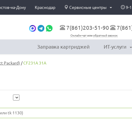
остов-на-Дону
Краснодар
Сервисные центры
9-1
7(861)203-51-90
7(861
Онлайн-чат
или
обратный звонок
Заправка картриджей
ИТ-услуги
t Packard)
/
CF231A 31A