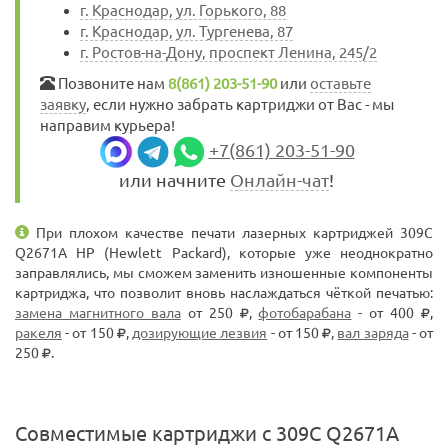
г. Краснодар, ул. Горького, 88
г. Краснодар, ул. Тургенева, 87
г. Ростов-на-Дону, проспект Ленина, 245/2
Позвоните нам
8(861) 203-51-90
или
оставьте
заявку
, если нужно забрать картриджи от Вас - мы
направим курьера!
+7(861) 203-51-90
или начните
Онлайн-чат
!
При плохом качестве печати лазерных картриджей 309C
Q2671A HP (Hewlett Packard), которые уже неоднократно
заправлялись, мы сможем заменить изношенные компоненты
картриджа, что позволит вновь наслаждаться чёткой печатью:
замена магнитного вала
от 250
,
фотобарабана
- от 400
,
ракеля
- от 150
,
дозирующие лезвия
- от 150
,
вал заряда
- от
250
.
Совместимые картриджи с 309C Q2671A