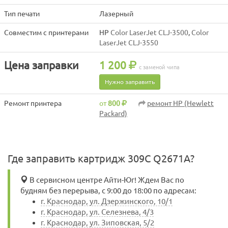
Тип печати
Лазерный
Совместим с принтерами
HP
Color LaserJet CLJ-3500
,
Color
LaserJet CLJ-3550
Цена заправки
1 200
с заменой чипа
Нужно заправить
Ремонт принтера
от
800
ремонт HP (Hewlett
Packard)
Где заправить картридж 309C Q2671A?
В сервисном центре Айти-Юг! Ждем Вас по
будням без перерыва, с 9:00 до 18:00 по адресам:
г. Краснодар, ул. Дзержинского, 10/1
г. Краснодар, ул. Селезнева, 4/3
г. Краснодар, ул. Зиповская, 5/2