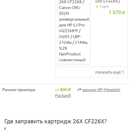
26X CF226X /
Canon CRG-
3 дня
052H
1 070
универсальный
для HP LJ Pro
M225MFP /
M201 / LBP-
212dw / 214dw,
9,2K
NetProduct
совместимый
показать ещё 1
Ремонт принтера
от
800
ремонт HP (Hewlett
Packard)
Где заправить картридж 26X CF226X?