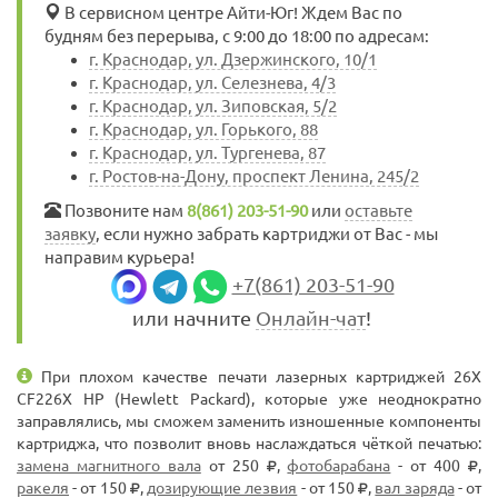
В сервисном центре Айти-Юг! Ждем Вас по
будням без перерыва, с 9:00 до 18:00 по адресам:
г. Краснодар, ул. Дзержинского, 10/1
г. Краснодар, ул. Селезнева, 4/3
г. Краснодар, ул. Зиповская, 5/2
г. Краснодар, ул. Горького, 88
г. Краснодар, ул. Тургенева, 87
г. Ростов-на-Дону, проспект Ленина, 245/2
Позвоните нам
8(861) 203-51-90
или
оставьте
заявку
, если нужно забрать картриджи от Вас - мы
направим курьера!
+7(861) 203-51-90
или начните
Онлайн-чат
!
При плохом качестве печати лазерных картриджей 26X
CF226X HP (Hewlett Packard), которые уже неоднократно
заправлялись, мы сможем заменить изношенные компоненты
картриджа, что позволит вновь наслаждаться чёткой печатью:
замена магнитного вала
от 250
,
фотобарабана
- от 400
,
ракеля
- от 150
,
дозирующие лезвия
- от 150
,
вал заряда
- от