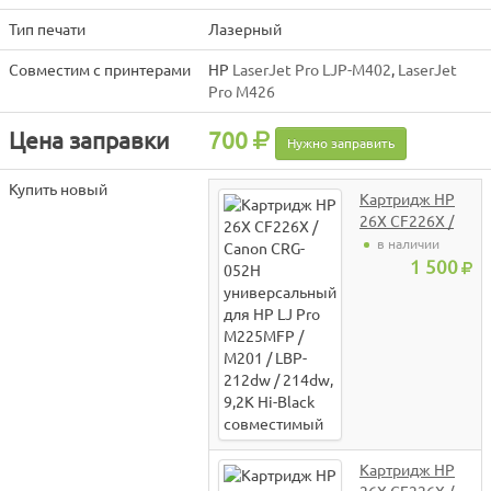
Тип печати
Лазерный
Совместим с принтерами
HP
LaserJet Pro LJP-M402
,
LaserJet
Pro M426
Цена заправки
700
Нужно заправить
Купить новый
Картридж HP
26X CF226X /
Canon CRG-
в наличии
052H
1 500
универсальный
для HP LJ Pro
M225MFP /
M201 / LBP-
212dw / 214dw,
9,2K Hi-Black
совместимый
Картридж HP