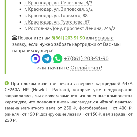
г. Краснодар, ул. Селезнева, 4/3
г. Краснодар, ул. Зиповская, 5/2
г. Краснодар, ул. Горького, 88
г. Краснодар, ул. Тургенева, 87
г. Ростов-на-Дону, проспект Ленина, 245/2
Позвоните нам
8(861) 203-51-90
или
оставьте
заявку
, если нужно забрать картриджи от Вас - мы
направим курьера!
+7(861) 203-51-90
или начните
Онлайн-чат
!
При плохом качестве печати лазерных картриджей 647A
CE260A HP (Hewlett Packard), которые уже неоднократно
заправлялись, мы сможем заменить изношенные компоненты
картриджа, что позволит вновь наслаждаться чёткой печатью:
замена магнитного вала
от 250
,
фотобарабана
- от 400
,
ракеля
- от 150
,
дозирующие лезвия
- от 150
,
вал заряда
- от
250
.