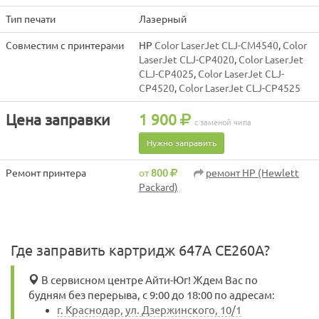
Тип печати
Лазерный
Совместим с принтерами
HP
Color LaserJet CLJ-CM4540
,
Color
LaserJet CLJ-CP4020
,
Color LaserJet
CLJ-CP4025
,
Color LaserJet CLJ-
CP4520
,
Color LaserJet CLJ-CP4525
Цена заправки
1 900
с заменой чипа
Нужно заправить
Ремонт принтера
от
800
ремонт HP (Hewlett
Packard)
Где заправить картридж 647A CE260A?
В сервисном центре Айти-Юг! Ждем Вас по
будням без перерыва, с 9:00 до 18:00 по адресам:
г. Краснодар, ул. Дзержинского, 10/1