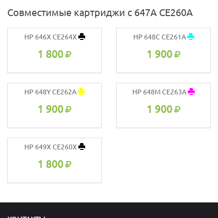
Совместимые картриджи с 647A CE260A
HP 646X CE264X
HP 648C CE261A
1 800
1 900
HP 648Y CE262A
HP 648M CE263A
1 900
1 900
HP 649X CE260X
1 800