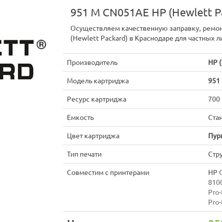
951 M CN051AE HP (Hewlett P
Осуществляем качественную заправку, ремо
(Hewlett Packard) в Краснодаре для частных л
Производитель
HP (
Модель картриджа
951
Ресурс картриджа
700
Емкость
Ста
Цвет картриджа
Пур
Тип печати
Стр
Совместим с принтерами
HP
810
Pro
Pro