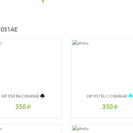
N051AE
HP 950 Bk CN049AE
HP 951XL C CN046AE
350
350