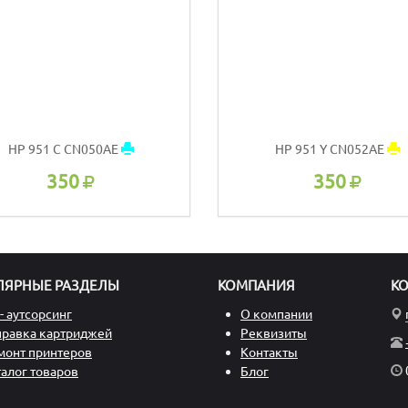
HP 951 C CN050AE
HP 951 Y CN052AE
350
350
ЛЯРНЫЕ РАЗДЕЛЫ
КОМПАНИЯ
К
- аутсорсинг
О компании
правка картриджей
Реквизиты
монт принтеров
Контакты
талог товаров
Блог