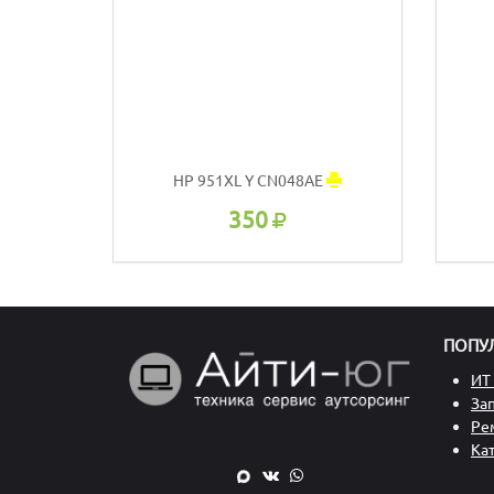
HP 951XL Y CN048AE
350
ПОПУ
ИТ 
За
Ре
Ка