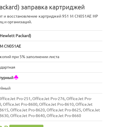
ackard) заправка картриджей
нт и восстановление картриджей 951 M CN051AE HP
иц и организаций.
Hewlett Packard)
 M CN051AE
 копий при 5% заполнении листа
ндартная
пурный
уйный
OfficeJet Pro-251
,
OfficeJet Pro-276
,
OfficeJet Pro-
0
,
OfficeJet Pro-8600
,
OfficeJet Pro-8610
,
OfficeJet
-8615
,
OfficeJet Pro-8620
,
OfficeJet Pro-8625
,
OfficeJet
-8630
,
OfficeJet Pro-8640
,
OfficeJet Pro-8660