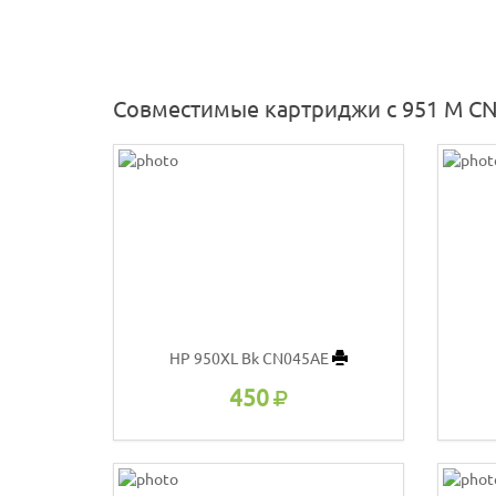
Совместимые картриджи с 951 M C
HP 950XL Bk CN045AE
450