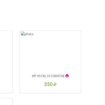
HP 951XL M CN047AE
350