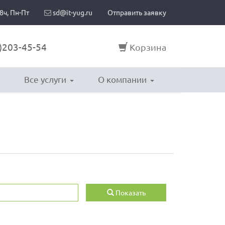
8ч, Пн-Пт
sd@it-yug.ru
Отправить заявку
)203-45-54
Корзина
Все услуги
О компании
Показать