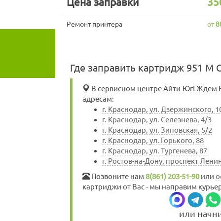
Цена заправки
35
Ремонт принтера
от
8
Где заправить картридж 951 M 
В сервисном центре Айти-Юг! Ждем Ва
адресам:
г. Краснодар, ул. Дзержинского, 1
г. Краснодар, ул. Селезнева, 4/3
г. Краснодар, ул. Зиповская, 5/2
г. Краснодар, ул. Горького, 88
г. Краснодар, ул. Тургенева, 87
г. Ростов-на-Дону, проспект Ленин
Позвоните нам
8(861) 203-51-90
или
о
картриджи от Вас - мы направим курьер
или начн