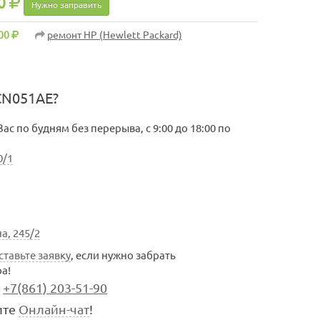
0
Нужно заправить
00
ремонт HP (Hewlett Packard)
CN051AE?
с по будням без перерыва, с 9:00 до 18:00 по
0/1
а, 245/2
ставьте заявку
, если нужно забрать
а!
+7(861) 203-51-90
ите
Онлайн-чат
!