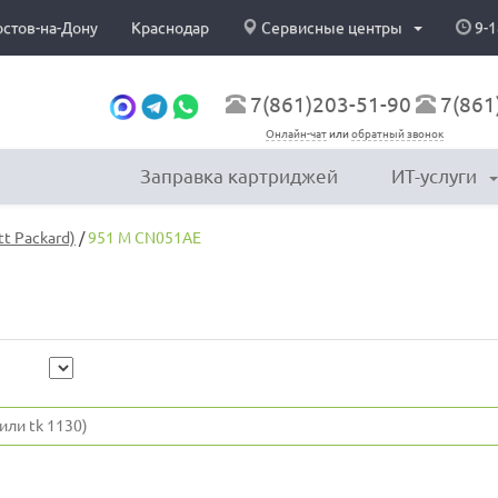
остов-на-Дону
Краснодар
Сервисные центры
9-1
7(861)203-51-90
7(861
Онлайн-чат
или
обратный звонок
Заправка картриджей
ИТ-услуги
t Packard)
/
951 M CN051AE