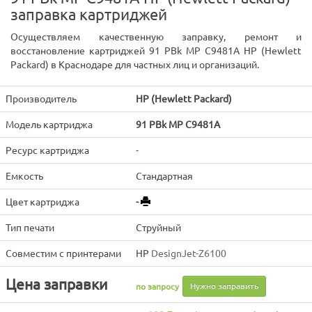
заправка картриджей
Осуществляем качественную заправку, ремонт и
восстановление картриджей 91 PBk MP C9481A HP (Hewlett
Packard) в Краснодаре для частных лиц и организаций.
Производитель
HP (Hewlett Packard)
Модель картриджа
91 PBk MP C9481A
Ресурс картриджа
-
Емкость
Стандартная
Цвет картриджа
-
Тип печати
Струйный
Совместим с принтерами
HP
DesignJet-Z6100
Цена заправки
Нужно заправить
по запросу