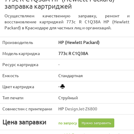
заправка картриджей
Осуществляем качественную заправку, ремонт и
восстановление картриджей 773c R C1Q38A HP (Hewlett
Packard) в Краснодаре для частных лиц и организаций.
Производитель
HP (Hewlett Packard)
Модель картриджа
773c R C1Q38A
Ресурс картриджа
-
Емкость
Стандартная
Цвет картриджа
-
Тип печати
Струйный
Совместим с принтерами
HP
DesignJet-Z6800
Цена заправки
Нужно заправить
по запросу