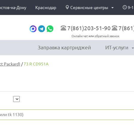
остов-на-Дону
Краснодар
Сервисные центры
9-1
7(861)203-51-90
7(861
Онлайн-чат
или
обратный звонок
Заправка картриджей
ИТ-услуги
t Packard)
/
73 R CD951A