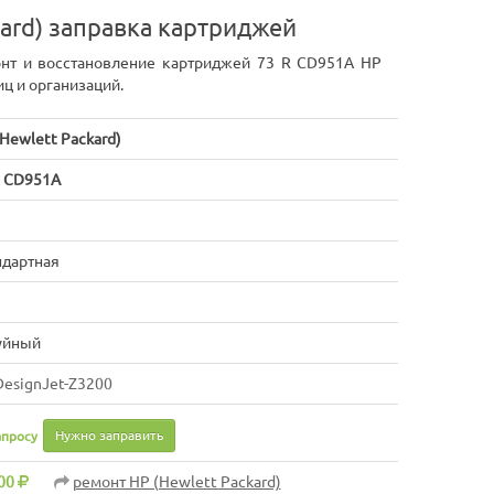
kard) заправка картриджей
онт и восстановление картриджей 73 R CD951A HP
иц и организаций.
Hewlett Packard)
R CD951A
ндартная
уйный
DesignJet-Z3200
Нужно заправить
апросу
00
ремонт HP (Hewlett Packard)