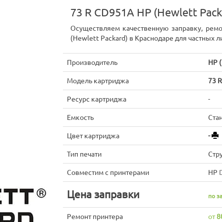
73 R CD951A HP (Hewlett Pac
Осуществляем качественную заправку, рем
(Hewlett Packard) в Краснодаре для частных л
Производитель
HP (
Модель картриджа
73 
Ресурс картриджа
-
Емкость
Ста
Цвет картриджа
-
Тип печати
Стр
Совместим с принтерами
HP
Цена заправки
по з
Ремонт принтера
от
8