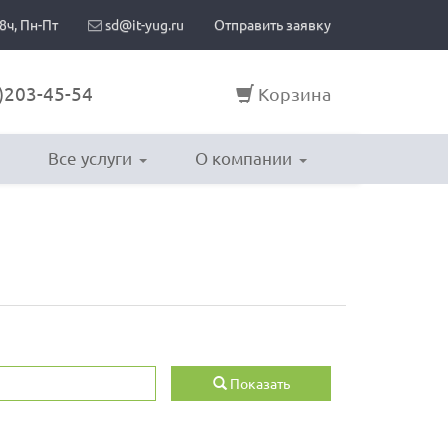
8ч, Пн-Пт
sd@it-yug.ru
Отправить заявку
)203-45-54
Корзина
Все услуги
О компании
Показать