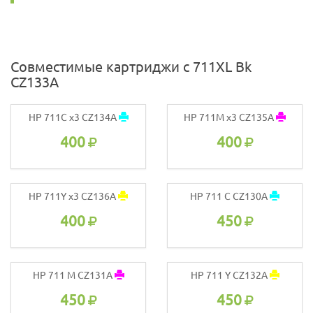
Совместимые картриджи с 711XL Bk
CZ133A
HP 711C x3 CZ134A
HP 711M x3 CZ135A
400
400
HP 711Y x3 CZ136A
HP 711 C CZ130A
400
450
HP 711 M CZ131A
HP 711 Y CZ132A
450
450