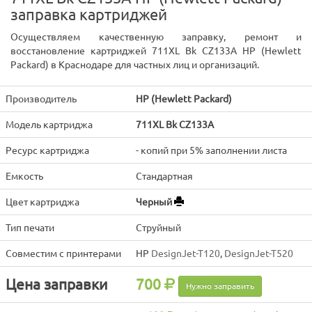
заправка картриджей
Осуществляем качественную заправку, ремонт и
восстановление картриджей 711XL Bk CZ133A HP (Hewlett
Packard) в Краснодаре для частных лиц и организаций.
Производитель
HP (Hewlett Packard)
Модель картриджа
711XL Bk CZ133A
Ресурс картриджа
- копий при 5% заполнении листа
Емкость
Стандартная
Цвет картриджа
Черный
Тип печати
Струйный
Совместим с принтерами
HP
DesignJet-T120
,
DesignJet-T520
Цена заправки
700
Нужно заправить