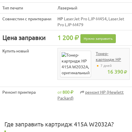
Тип печати
Лазерный
Совместим с принтерами
HP
LaserJet Pro LJP-M454
,
LaserJet
Pro LJP-M479
Цена заправки
1 200
Нужно заправить
Купить новый
Тонер-
картридж HP
415A W2032A,
7 дней
оригинальный
16 390
Ремонт принтера
от
800
ремонт HP (Hewlett
Packard)
Где заправить картридж 415A W2032A?