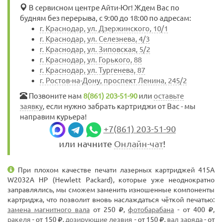
В сервисном центре Айти-Юг! Ждем Вас по
будням без перерыва, с 9:00 до 18:00 по адресам:
г. Краснодар, ул. Дзержинского, 10/1
г. Краснодар, ул. Селезнева, 4/3
г. Краснодар, ул. Зиповская, 5/2
г. Краснодар, ул. Горького, 88
г. Краснодар, ул. Тургенева, 87
г. Ростов-на-Дону, проспект Ленина, 245/2
Позвоните нам
8(861) 203-51-90
или
оставьте
заявку
, если нужно забрать картриджи от Вас - мы
направим курьера!
+7(861) 203-51-90
или начните
Онлайн-чат
!
При плохом качестве печати лазерных картриджей 415A
W2032A HP (Hewlett Packard), которые уже неоднократно
заправлялись, мы сможем заменить изношенные компоненты
картриджа, что позволит вновь наслаждаться чёткой печатью:
замена магнитного вала
от 250
,
фотобарабана
- от 400
,
ракеля
- от 150
,
дозирующие лезвия
- от 150
,
вал заряда
- от