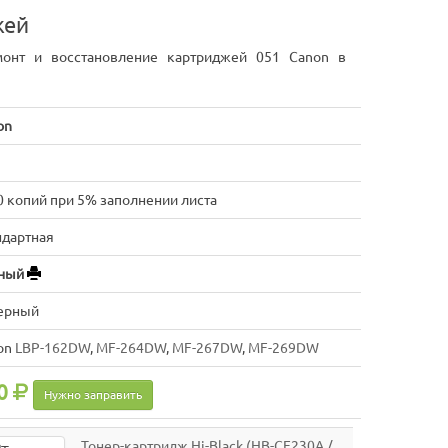
жей
монт и восстановление картриджей 051 Canon в
on
0 копий при 5% заполнении листа
ндартная
ный
ерный
on
LBP-162DW
,
MF-264DW
,
MF-267DW
,
MF-269DW
0
Нужно заправить
Тонер-картридж Hi-Black (HB-CF230A /