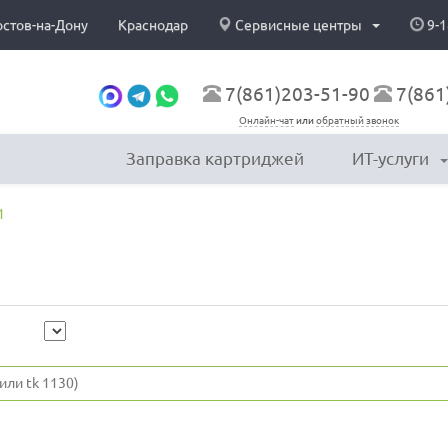
остов-на-Дону
Краснодар
Сервисные центры
9-1
7(861)203-51-90
7(861
Онлайн-чат
или
обратный звонок
Заправка картриджей
ИТ-услуги
1