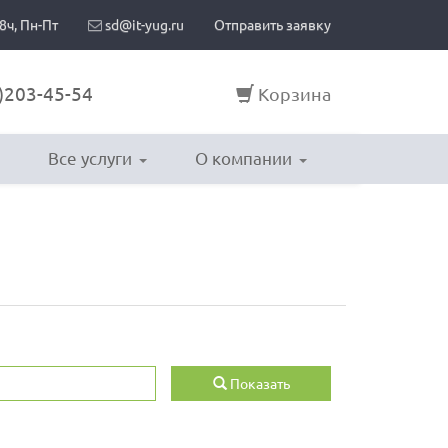
8ч, Пн-Пт
sd@it-yug.ru
Отправить заявку
)203-45-54
Корзина
Все услуги
О компании
Показать