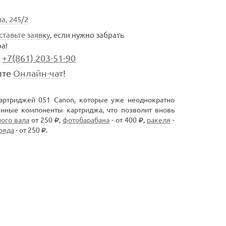
а, 245/2
ставьте заявку
, если нужно забрать
а!
+7(861) 203-51-90
ите
Онлайн-чат
!
артриджей 051 Canon, которые уже неоднократно
нные компоненты картриджа, что позволит вновь
ного вала
от 250
,
фотобарабана
- от 400
,
ракеля
-
ряда
- от 250
.