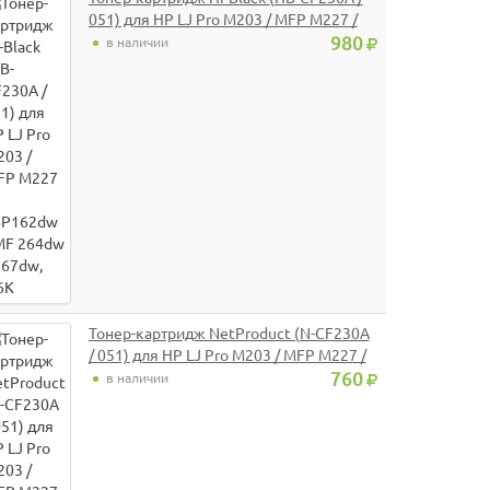
051) для HP LJ Pro M203 / MFP M227 /
LBP162dw / MF 264dw / 267dw, 1,6K
980
в наличии
Тонер-картридж NetProduct (N-CF230A
/ 051) для HP LJ Pro M203 / MFP M227 /
LBP162dw / MF 264dw / 267dw, 1,6K
760
в наличии