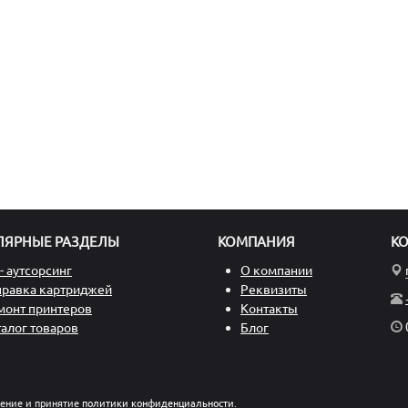
ЛЯРНЫЕ РАЗДЕЛЫ
КОМПАНИЯ
К
- аутсорсинг
О компании
правка картриджей
Реквизиты
монт принтеров
Контакты
талог товаров
Блог
ление и принятие
политики конфиденциальности
.