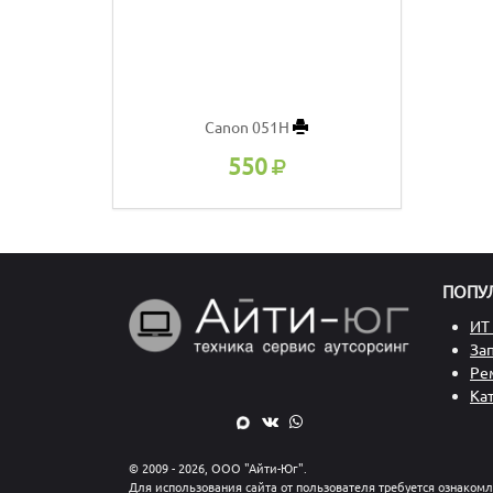
Canon 051H
550
ПОПУ
ИТ 
За
Ре
Ка
© 2009 - 2026, ООО "Айти-Юг".
Для использования сайта от пользователя требуется ознаком