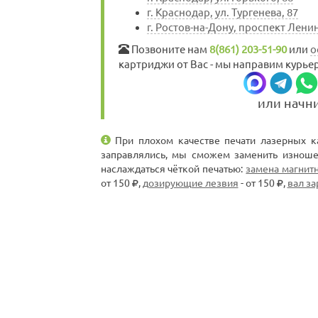
г. Краснодар, ул. Тургенева, 87
г. Ростов-на-Дону, проспект Ленин
Позвоните нам
8(861) 203-51-90
или
о
картриджи от Вас - мы направим курьер
или начн
При плохом качестве печати лазерных к
заправлялись, мы сможем заменить изноше
наслаждаться чёткой печатью:
замена магнит
от 150
,
дозирующие лезвия
- от 150
,
вал за