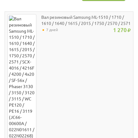
Вал резиновый Samsung ML-1510 / 1710 /
1610 / 1640 / 1615 / 2015 / 1750 / 2570 / 2571
/ SCX-4016 / 4216F / 4200 / 4х20 / SF-56х /
1 270
7 дней
Phaser 3130 / 3150 / 3120 / 3115 / WC PE120
/ РE16 / 3119 (JC66-00600A / 022N01611 /
022N02268) JPN