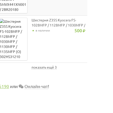
Шестерня Z35S Kyocera FS-
1028MFP / 1128MFP / 1030MFP /
1130MFP / 1135MFP (О)
500
в наличии
302HS31210
показать ещё 3
5190
или
Онлайн-чат
!