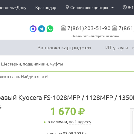
остов-на-Дону
Краснодар
Сервисные центры
9-1
7(861)203-51-90
7(861
Онлайн-чат
или
обратный звонок
Заправка картриджей
ИТ-услуги
/
Шестерни, подшипники, муфты
вый Kyocera FS-1028MFP / 1128MFP / 1350
1 670
в наличии,
по 1 адресу
цена на 07.08.2026 г.