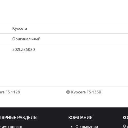
Kyocera
Оригинальный
302LZ25020
ra FS-1128
Kyocera FS-1350
ЛЯРНЫЕ РАЗДЕЛЫ
КОМПАНИЯ
К
- аутсорсинг
О компании