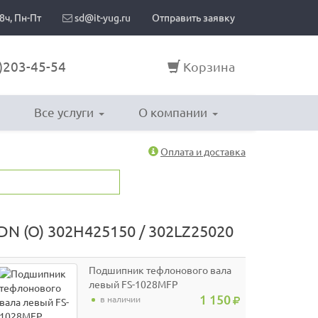
8ч, Пн-Пт
sd@it-yug.ru
Отправить заявку
)203-45-54
Корзина
Все услуги
О компании
Оплата и доставка
DN (O) 302H425150 / 302LZ25020
Подшипник тефлонового вала
левый FS-1028MFP
5MVX441XN001 / 2BR20180
1 150
в наличии