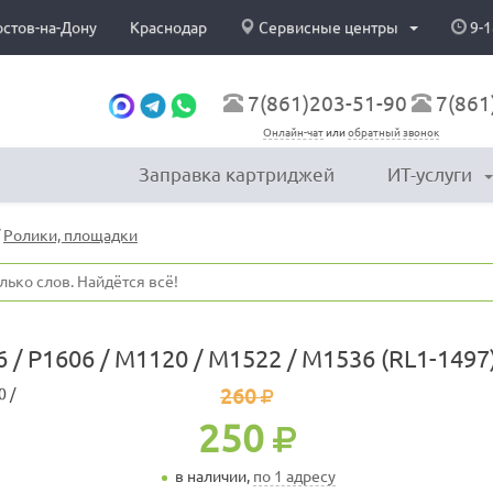
остов-на-Дону
Краснодар
Сервисные центры
9-1
7(861)203-51-90
7(861
Онлайн-чат
или
обратный звонок
Заправка картриджей
ИТ-услуги
/
Ролики, площадки
6 / P1606 / M1120 / M1522 / M1536 (RL1-1497
260
250
в наличии,
по 1 адресу