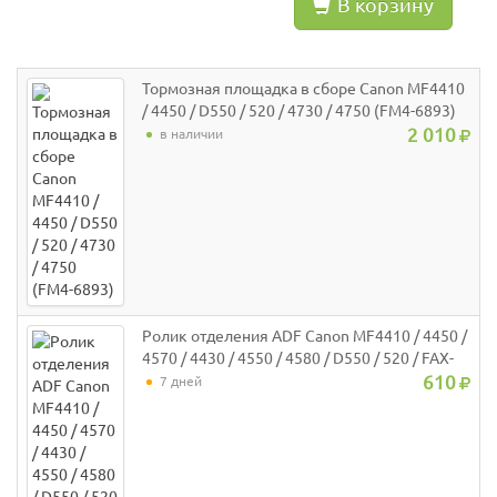
В корзину
Тормозная площадка в сборе Canon MF4410
/ 4450 / D550 / 520 / 4730 / 4750 (FM4-6893)
2 010
в наличии
Ролик отделения ADF Canon MF4410 / 4450 /
4570 / 4430 / 4550 / 4580 / D550 / 520 / FAX-
L100 / L120 / L95 / L160 / L140 (FL2-3453)
610
7 дней