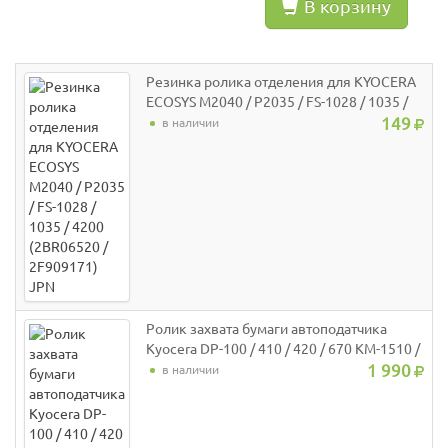
В корзину
Резинка ролика отделения для KYOCERA
ECOSYS M2040 / P2035 / FS-1028 / 1035 /
4200 (2BR06520 / 2F909171) JPN
149
в наличии
Ролик захвата бумаги автоподатчика
Kyocera DP-100 / 410 / 420 / 670 KM-1510 /
FS-1028MFP / 1128MFP / 1030MFP /
1 990
в наличии
1035MFP / 1130MFP / 1135MFP(О)
36211110