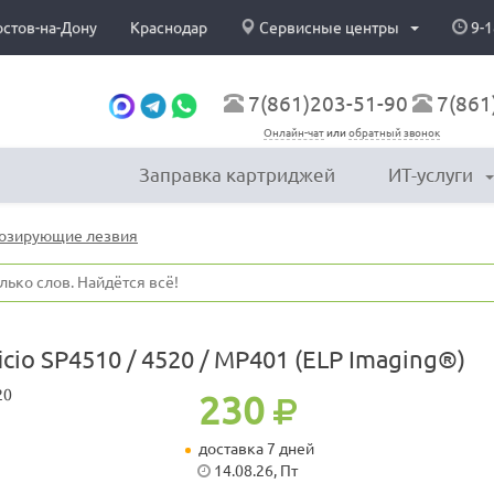
остов-на-Дону
Краснодар
Сервисные центры
9-1
7(861)203-51-90
7(861
Онлайн-чат
или
обратный звонок
Заправка картриджей
ИТ-услуги
дозирующие лезвия
icio SP4510 / 4520 / MP401 (ELP Imaging®)
230
доставка 7 дней
14.08.26, Пт