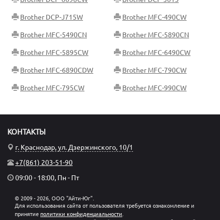
Brother DCP-J715W
Brother MFC-490CW
Brother MFC-5490CN
Brother MFC-5890CN
Brother MFC-5895CW
Brother MFC-6490CW
Brother MFC-6890CDW
Brother MFC-790CW
Brother MFC-795CW
Brother MFC-990CW
КОНТАКТЫ
г. Краснодар, ул. Дзержинского, 10/1
+7(861) 203-51-90
09:00 - 18:00, Пн - Пт
© 2009 - 2026, ООО "Айти-Юг".
Для использования сайта от пользователя требуется ознакомление и
принятие
политики конфиденциальности
.