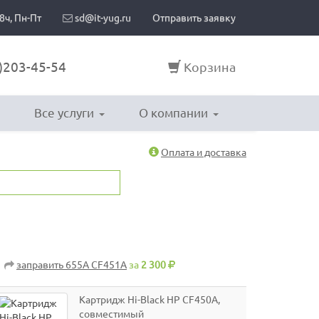
8ч, Пн-Пт
sd@it-yug.ru
Отправить заявку
)203-45-54
Корзина
Все услуги
О компании
Оплата и доставка
заправить 655A CF451A
за
2 300
Картридж Hi-Black HP CF450A,
совместимый