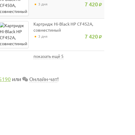
7 420
3 дня
Картридж Hi-Black HP CF452A,
совместимый
7 420
3 дня
показать ещё 5
5190
или
Онлайн-чат
!