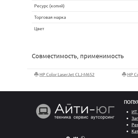
Ресурс (копий)
Торговая марка
Цвет
Совместимость, применимость
HP Color LaserJet CLJ-M652
HP Co
ПОПУ
ИТ 
За
Ре
Ка