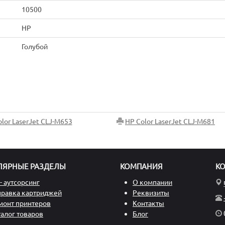
10500
HP
Голубой
lor LaserJet CLJ-M653
HP Color LaserJet CLJ-M681
ЛЯРНЫЕ РАЗДЕЛЫ
КОМПАНИЯ
К
- аутсорсинг
О компании
правка картриджей
Реквизиты
монт принтеров
Контакты
талог товаров
Блог