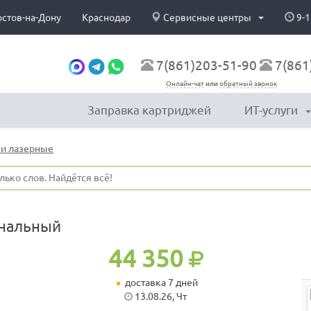
остов-на-Дону
Краснодар
Сервисные центры
9-1
7(861)203-51-90
7(861
Онлайн-чат
или
обратный звонок
Заправка картриджей
ИТ-услуги
и лазерные
инальный
44 350
доставка 7 дней
13.08.26, Чт